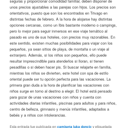
seguras y proporcionar comodidad familiar, deben disponer de
unos precios ajustables a las parejas con hijos. Los precios son
orientativos, puesto que son los encontrados en Trivago en
distintas fechas de febrero. A la hora de alojarse hay distintas
opciones cercanas, como un Ibis bastante moderno o campings,
pero lo mejor para seguir inmersos en ese viaje temático al
pasado es uno de sus hoteles, con precios muy razonables. En
este sentido, existen muchas posibilidades para viajar con los
pequeños, ya sean sitios de playa, de montaña o un viaje al
extranjero. Además, si los niños son pequeños, ello puede
resultar imprescindible para atenderlos si lloran, si tienen
pesadillas o si deben hacer pis. Si buscar relajarte en familia,
mientras los niños se divierten, este hotel con spa de estilo
oriental puede ser tu opción perfecta para las vacaciones. La
primera gran duda a la hora de planificar las vacaciones con
niños surge en torno al destino a elegir. El hotel está pensado
para gozar de unas vacaciones con niños y cuenta con
actividades diarias infantiles, piscinas para adultos y para niños,
centro de belleza, gimnasio y menús infantiles, adaptados a
bebés y a niños con intolerancias.
Esta entrada fue publicada en
camiseta luka doncic
y etiquetada