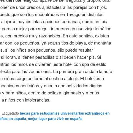
oner de unos precios ajustables a las parejas con hijos.
puesto que son los encontrados en Trivago en distintas
e alojarse hay distintas opciones cercanas, como un Ibis
pero lo mejor para seguir inmersos en ese viaje temático
es, con precios muy razonables. En este sentido, existen
jar con los pequeños, ya sean sitios de playa, de montaña
s, si los niños son pequeños, ello puede resultar
i lloran, si tienen pesadillas o si deben hacer pis. Si
ntras los niños se divierten, este hotel con spa de estilo
erfecta para las vacaciones. La primera gran duda a la hora
 niños surge en torno al destino a elegir. El hotel está
caciones con niños y cuenta con actividades diarias
os y para niños, centro de belleza, gimnasio y menús
 a niños con intolerancias.
|
Etiquetado
becas para estudiantes universitarios extranjeros en
 niños en españa
,
mejor lugar para vivir en españa