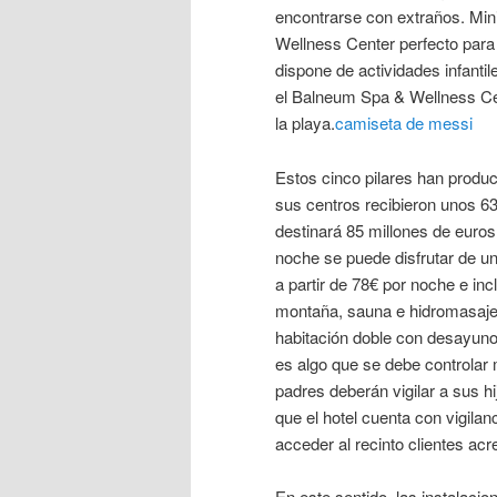
encontrarse con extraños. Mi
Wellness Center perfecto para 
dispone de actividades infantil
el Balneum Spa & Wellness Cen
la playa.
camiseta de messi
Estos cinco pilares han produc
sus centros recibieron unos 63
destinará 85 millones de euros
noche se puede disfrutar de u
a partir de 78€ por noche e inc
montaña, sauna e hidromasaje.
habitación doble con desayuno 
es algo que se debe controlar
padres deberán vigilar a sus h
que el hotel cuenta con vigila
acceder al recinto clientes acr
En este sentido, las instalacio