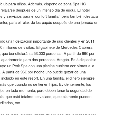
niclub para niños. Además, dispone de zona Spa HG
relajarse después de un intenso día de esquí. El hotel
es y servicios para el confort familiar, pero también destaca
ter, para el relax de los papás después de una jornada en
ido una fidelización importante de sus clientes y en 2011
0 millones de visitas. El gabinete de Mercedes Cabrera
, que beneficiarán a 53.000 personas. A partir de 66€ por
n apartamento para dos personas. Aragón. Está disponible
luye un Petit Spa con una piscina cubierta con vistas a la
 A partir de 96€ por noche uno puede gozar de una
incluido en este resort. En una familia, el dinero siempre
 más que cuando no se tienen hijos. Evidentemente, los
ijos en todo momento, pero deben tener la seguridad de
ncia, que está totalmente vallado, que solamente pueden
editados, etc.
nes del hotel elegido, aparte de ser seguras y proporcionar