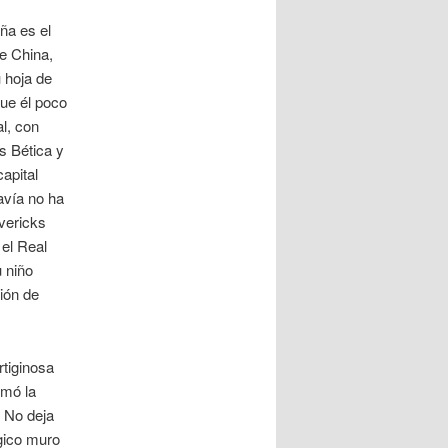
ña es el
e China,
 hoja de
ue él poco
l, con
as Bética y
apital
avía no ha
avericks
 el Real
 niño
ión de
rtiginosa
rmó la
 No deja
gico muro