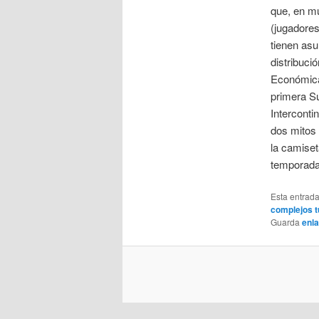
que, en m
(jugadores
tienen asu
distribuc
Económica
primera S
Interconti
dos mitos
la camiset
temporada
Esta entrad
complejos t
Guarda
enl