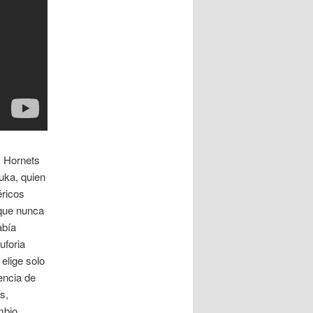
s Hornets
uka, quien
éricos
 que nunca
abía
uforia
 elige solo
encia de
s,
mbio