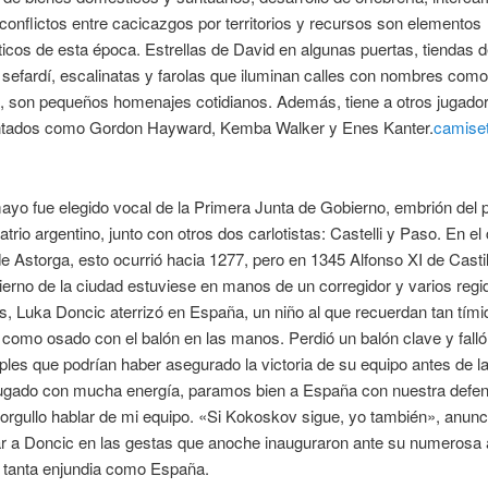
 conflictos entre cacicazgos por territorios y recursos son elementos
ticos de esta época. Estrellas de David en algunas puertas, tiendas 
 sefardí, escalinatas y farolas que iluminan calles con nombres com
a, son pequeños homenajes cotidianos. Además, tiene a otros jugado
tados como Gordon Hayward, Kemba Walker y Enes Kanter.
camise
ayo fue elegido vocal de la Primera Junta de Gobierno, embrión del 
atrio argentino, junto con otros dos carlotistas: Castelli y Paso. En el
e Astorga, esto ocurrió hacia 1277, pero en 1345 Alfonso XI de Castil
ierno de la ciudad estuviese en manos de un corregidor y varios regi
s, Luka Doncic aterrizó en España, un niño al que recuerdan tan tími
a como osado con el balón en las manos. Perdió un balón clave y fall
riples que podrían haber asegurado la victoria de su equipo antes de l
gado con mucha energía, paramos bien a España con nuestra defen
orgullo hablar de mi equipo. «Si Kokoskov sigue, yo también», anunc
 a Doncic en las gestas que anoche inauguraron ante su numerosa a
e tanta enjundia como España.