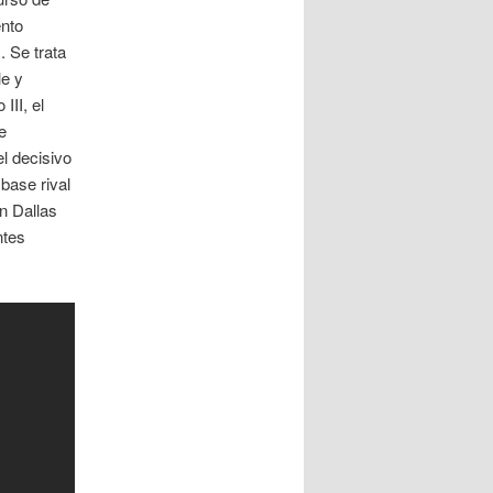
ento
. Se trata
le y
III, el
e
l decisivo
base rival
n Dallas
ntes