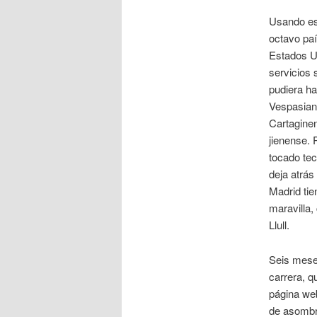
Usando es
octavo paí
Estados Un
servicios 
pudiera ha
Vespasiano
Cartaginen
jienense. 
tocado tec
deja atrás
Madrid ti
maravilla,
Llull.
Seis meses
carrera, q
página we
de asombra