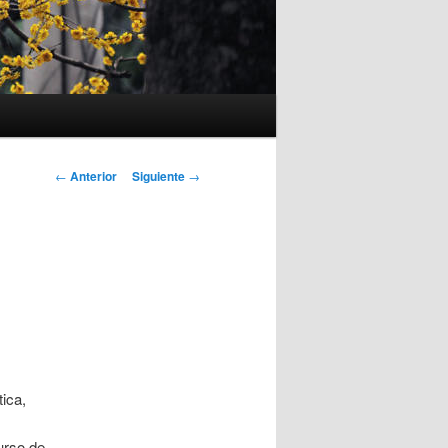
Navegación
←
Anterior
Siguiente
→
de
entradas
ica,
urso de