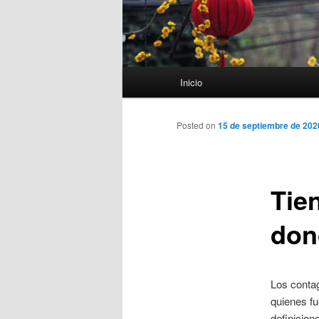
Menú
Inicio
principal
Posted on
15 de septiembre de 202
Tie
don
Los contag
quienes fu
definicion