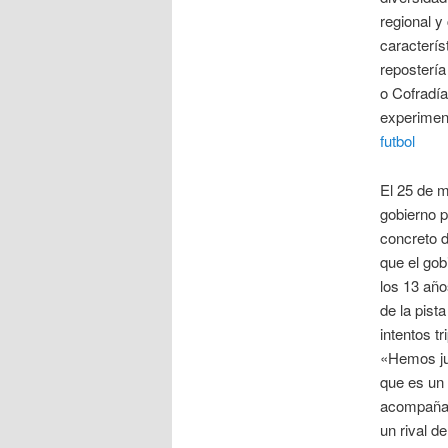
regional y
caracterís
repostería
o Cofradí
experimen
futbol
El 25 de m
gobierno p
concreto d
que el gob
los 13 año
de la pist
intentos t
«Hemos ju
que es un 
acompañar
un rival d