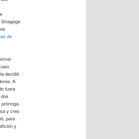
de
o Sinagoga
res
tas de
primer
 caso
la decidió
dores. A
do fuera
ó dos
a prórroga.
sa y creo
ió, para
fición y