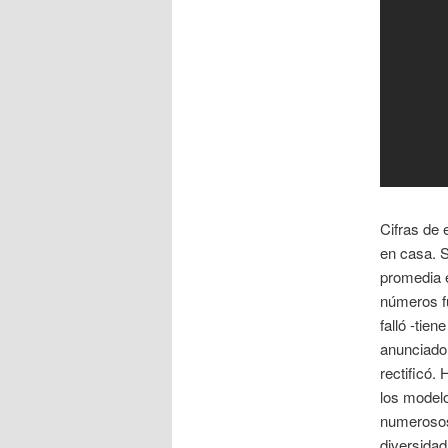
Cifras de 
en casa. S
promedia e
números fu
falló -tie
anunciado 
rectificó.
los modelo
numerosos
diversidad