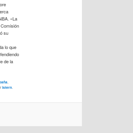
ore
cerca
 NBA. «La
. Comisión
tó su
da lo que
efendiendo
e de la
spaña
,
r
istern
.