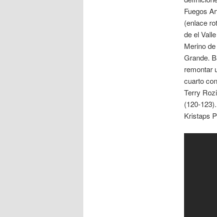
Fuegos Art
(enlace rot
de el Vall
Merino de 
Grande. B
remontar u
cuarto con
Terry Rozi
(120-123)
Kristaps P