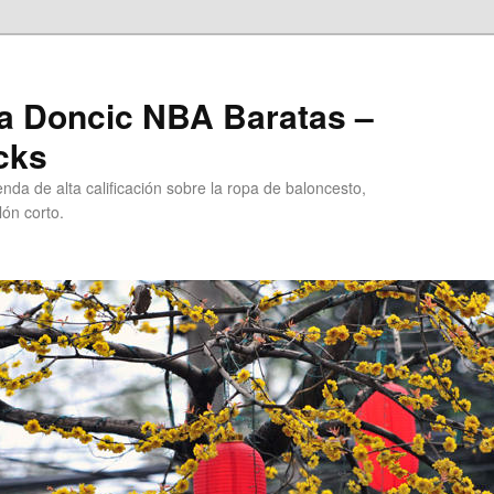
a Doncic NBA Baratas –
cks
da de alta calificación sobre la ropa de baloncesto,
ón corto.