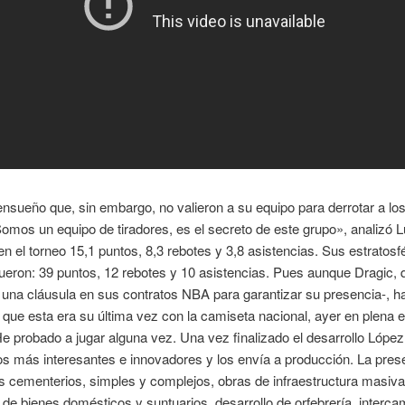
ensueño que, sin embargo, no valieron a su equipo para derrotar a lo
omos un equipo de tiradores, es el secreto de este grupo», analizó L
n el torneo 15,1 puntos, 8,3 rebotes y 3,8 asistencias. Sus estratosf
eron: 39 puntos, 12 rebotes y 10 asistencias. Pues aunque Dragic,
ne una cláusula en sus contratos NBA para garantizar su presencia-, h
que esta era su última vez con la camiseta nacional, ayer en plena e
 He probado a jugar alguna vez. Una vez finalizado el desarrollo López
s más interesantes e innovadores y los envía a producción. La pres
 cementerios, simples y complejos, obras de infraestructura masiva
 de bienes domésticos y suntuarios, desarrollo de orfebrería, interca