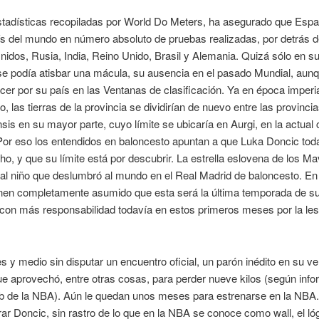
tadísticas recopiladas por World Do Meters, ha asegurado que Espa
s del mundo en número absoluto de pruebas realizadas, por detrás d
idos, Rusia, India, Reino Unido, Brasil y Alemania. Quizá sólo en su
se podía atisbar una mácula, su ausencia en el pasado Mundial, aunq
cer por su país en las Ventanas de clasificación. Ya en época imperia
, las tierras de la provincia se dividirían de nuevo entre las provinci
sis en su mayor parte, cuyo límite se ubicaría en Aurgi, en la actual c
Por eso los entendidos en baloncesto apuntan a que Luka Doncic tod
ho, y que su límite está por descubrir. La estrella eslovena de los M
 al niño que deslumbró al mundo en el Real Madrid de baloncesto. En
enen completamente asumido que esta será la última temporada de su
 con más responsabilidad todavía en estos primeros meses por la les
 y medio sin disputar un encuentro oficial, un parón inédito en su ve
ue aprovechó, entre otras cosas, para perder nueve kilos (según info
b de la NBA). Aún le quedan unos meses para estrenarse en la NBA.
r Doncic, sin rastro de lo que en la NBA se conoce como wall, el ló