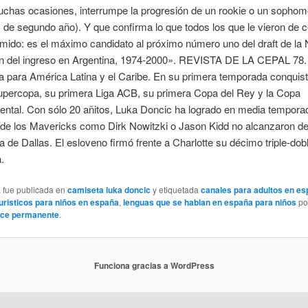
uchas ocasiones, interrumpe la progresión de un rookie o un sophom
 de segundo año). Y que confirma lo que todos los que le vieron de 
mido: es el máximo candidato al próximo número uno del draft de la
ión del ingreso en Argentina, 1974-2000». REVISTA DE LA CEPAL 78
 para América Latina y el Caribe. En su primera temporada conquis
upercopa, su primera Liga ACB, su primera Copa del Rey y la Copa
nental. Con sólo 20 añitos, Luka Doncic ha logrado en media tempora
 de los Mavericks como Dirk Nowitzki o Jason Kidd no alcanzaron d
a de Dallas. El esloveno firmó frente a Charlotte su décimo triple-dobl
.
a fue publicada en
camiseta luka doncic
y etiquetada
canales para adultos en e
uristicos para niños en españa
,
lenguas que se hablan en españa para niños
po
ace permanente
.
Funciona gracias a WordPress