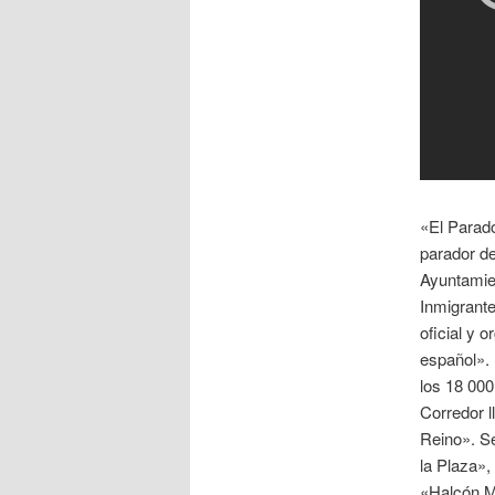
«El Parado
parador de
Ayuntamien
Inmigrant
oficial y 
español». 
los 18 000
Corredor l
Reino». S
la Plaza»,
«Halcón Ma