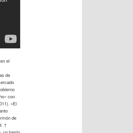
en el
/as de
mercado
gobierno
ho» con
011). «El
Santo
ermón de
d. ↑
, un barrio