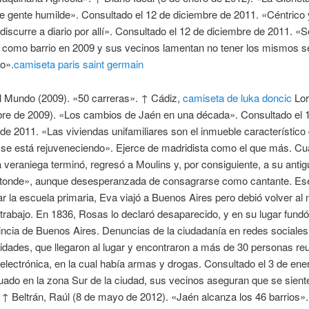
de gente humilde». Consultado el 12 de diciembre de 2011. «Céntrico 
discurre a diario por allí». Consultado el 12 de diciembre de 2011. «S
 como barrio en 2009 y sus vecinos lamentan no tener los mismos s
to».
camiseta paris saint germain
l Mundo (2009). «50 carreras». ↑ Cádiz,
camiseta de luka doncic
Lor
bre de 2009). «Los cambios de Jaén en una década». Consultado el 
de 2011. «Las viviendas unifamiliares son el inmueble característico
 se está rejuveneciendo». Ejerce de madridista como el que más. Cu
veraniega terminó, regresó a Moulins y, por consiguiente, a su antig
tonde», aunque desesperanzada de consagrarse como cantante. Es
ar la escuela primaria, Eva viajó a Buenos Aires pero debió volver al 
trabajo. En 1836, Rosas lo declaró desaparecido, y en su lugar fund
incia de Buenos Aires. Denuncias de la ciudadanía en redes sociales
ridades, que llegaron al lugar y encontraron a más de 30 personas re
 electrónica, en la cual había armas y drogas. Consultado el 3 de ene
uado en la zona Sur de la ciudad, sus vecinos aseguran que se sient
 ↑ Beltrán, Raúl (8 de mayo de 2012). «Jaén alcanza los 46 barrios»