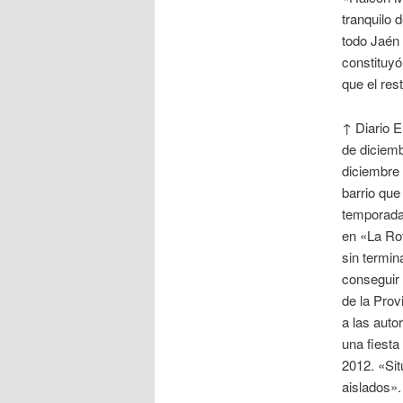
tranquilo 
todo Jaén 
constituyó
que el res
↑ Diario E
de diciem
diciembre 
barrio que
temporada 
en «La Ro
sin termin
conseguir 
de la Prov
a las auto
una fiesta
2012. «Sit
aislados».