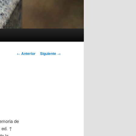
Navegación
←
Anterior
Siguiente
→
de
entradas
Memoria de
, ed. ↑
de la