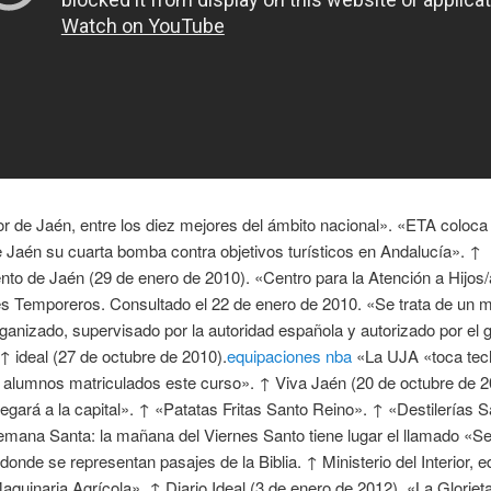
r de Jaén, entre los diez mejores del ámbito nacional». «ETA coloca 
 Jaén su cuarta bomba contra objetivos turísticos en Andalucía». ↑
to de Jaén (29 de enero de 2010). «Centro para la Atención a Hijos
es Temporeros. Consultado el 22 de enero de 2010. «Se trata de un 
organizado, supervisado por la autoridad española y autorizado por el 
↑ ideal (27 de octubre de 2010).
equipaciones nba
«La UJA «toca tec
 alumnos matriculados este curso». ↑ Viva Jaén (20 de octubre de 2
legará a la capital». ↑ «Patatas Fritas Santo Reino». ↑ «Destilerías 
emana Santa: la mañana del Viernes Santo tiene lugar el llamado «S
 donde se representan pasajes de la Biblia. ↑ Ministerio del Interior, e
quinaria Agrícola». ↑ Diario Ideal (3 de enero de 2012). «La Glorieta