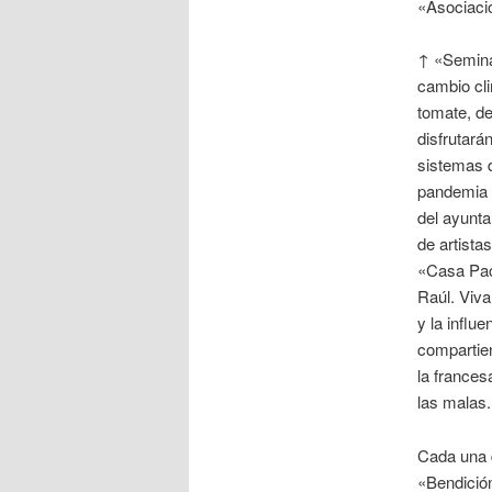
«Asociaci
↑ «Seminar
cambio cli
tomate, de
disfrutará
sistemas d
pandemia s
del ayunta
de artista
«Casa Pac
Raúl. Viva
y la influ
compartien
la frances
las malas.
Cada una d
«Bendició