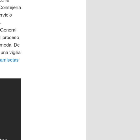
Consejería
rvicio
.
 General
el proceso
a moda. De
una vigilia
amisetas