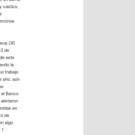
y castizo,
e
ervicios
ena (30
12 de
 de este
ando la
uo trabajo
e año, aún
no
ó el Banco
 alertaron
unidas en
ro de
en algo
. ↑