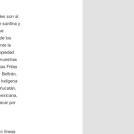
les son al
e sardina y
ue
de los
nte la
opiedad
 muestras
as Fritas
 Beltrán,
 indígena
 Yucatán,
mexicana,
sacar por
n líneas