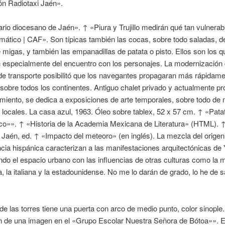
ón Radiotaxi Jaén».
io diocesano de Jaén». ↑ «Piura y Trujillo medirán qué tan vulnerab
mático | CAF». Son típicas también las cocas, sobre todo saladas, d
 migas, y también las empanadillas de patata o pisto. Ellos son los q
n especialmente del encuentro con los personajes. La modernización 
e transporte posibilitó que los navegantes propagaran más rápidame
obre todos los continentes. Antiguo chalet privado y actualmente pr
miento, se dedica a exposiciones de arte temporales, sobre todo de
s locales. La casa azul, 1963. Óleo sobre tablex, 52 x 57 cm. ↑ «Patat
o»». ↑ «Historia de la Academia Mexicana de Literatura» (HTML). ↑
 Jaén, ed. ↑ «Impacto del meteoro» (en inglés). La mezcla del origen
encia hispánica caracterizan a las manifestaciones arquitectónicas de
do el espacio urbano con las influencias de otras culturas como la 
a, la italiana y la estadounidense. No me lo darán de grado, lo he de 
e las torres tiene una puerta con arco de medio punto, color sinople.
n de una imagen en el «Grupo Escolar Nuestra Señora de Bótoa»». E