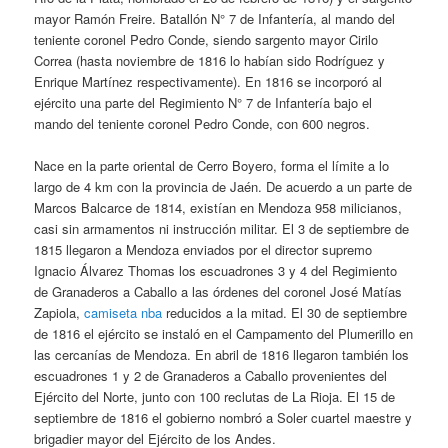
mayor Ramón Freire. Batallón N° 7 de Infantería, al mando del
teniente coronel Pedro Conde, siendo sargento mayor Cirilo
Correa (hasta noviembre de 1816 lo habían sido Rodríguez y
Enrique Martínez respectivamente). En 1816 se incorporó al
ejército una parte del Regimiento N° 7 de Infantería bajo el
mando del teniente coronel Pedro Conde, con 600 negros.
Nace en la parte oriental de Cerro Boyero, forma el límite a lo
largo de 4 km con la provincia de Jaén. De acuerdo a un parte de
Marcos Balcarce de 1814, existían en Mendoza 958 milicianos,
casi sin armamentos ni instrucción militar. El 3 de septiembre de
1815 llegaron a Mendoza enviados por el director supremo
Ignacio Álvarez Thomas los escuadrones 3 y 4 del Regimiento
de Granaderos a Caballo a las órdenes del coronel José Matías
Zapiola,
camiseta nba
reducidos a la mitad. El 30 de septiembre
de 1816 el ejército se instaló en el Campamento del Plumerillo en
las cercanías de Mendoza. En abril de 1816 llegaron también los
escuadrones 1 y 2 de Granaderos a Caballo provenientes del
Ejército del Norte, junto con 100 reclutas de La Rioja. El 15 de
septiembre de 1816 el gobierno nombró a Soler cuartel maestre y
brigadier mayor del Ejército de los Andes.