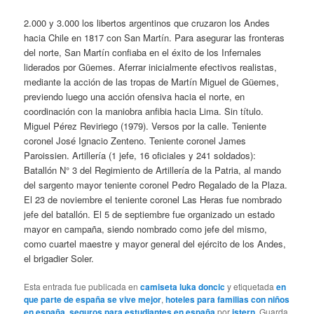
2.000 y 3.000 los libertos argentinos que cruzaron los Andes
hacia Chile en 1817 con San Martín. Para asegurar las fronteras
del norte, San Martín confiaba en el éxito de los Infernales
liderados por Güemes. Aferrar inicialmente efectivos realistas,
mediante la acción de las tropas de Martín Miguel de Güemes,
previendo luego una acción ofensiva hacia el norte, en
coordinación con la maniobra anfibia hacia Lima. Sin título.
Miguel Pérez Reviriego (1979). Versos por la calle. Teniente
coronel José Ignacio Zenteno. Teniente coronel James
Paroissien. Artillería (1 jefe, 16 oficiales y 241 soldados):
Batallón N° 3 del Regimiento de Artillería de la Patria, al mando
del sargento mayor teniente coronel Pedro Regalado de la Plaza.
El 23 de noviembre el teniente coronel Las Heras fue nombrado
jefe del batallón. El 5 de septiembre fue organizado un estado
mayor en campaña, siendo nombrado como jefe del mismo,
como cuartel maestre y mayor general del ejército de los Andes,
el brigadier Soler.
Esta entrada fue publicada en
camiseta luka doncic
y etiquetada
en
que parte de españa se vive mejor
,
hoteles para familias con niños
en españa
,
seguros para estudiantes en españa
por
istern
. Guarda