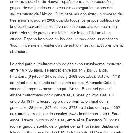
en otras ciudades de Nueva España se reunieron pequeños
grupos de conjurados que pretendieron seguir los pasos del
ayuntamiento de México. Culminaba así con éxito un proceso de
tres años iniciado en 2008 cuando todos los grupos políticos de
la ciudad apoyaron la iniciativa del entonces alcalde socialista
Odón Elorza de presentar oficialmente la candidatura de la
ciudad. España ha vivido en los dos últimos años un auténtico
‘boom’ inversor en residencias de estudiantes, un activo en plena
ebullición.
La edad para el reclutamiento de esclavos inicialmente impuesta
entre 16 y 35 años, se amplió entre los 14 y los 55 años.
Infantería (9 jefes, 124 oficiales y 2468 soldados): Batallón N° 8
de Infantería, al mando del teniente coronel Ambrosio Crámer,
siendo el sargento mayor Joaquín Nazar. El cuartel general
estaba conformado por 2 generales, 6 jefes y 5 oficiales. En
enero de 1817 la fuerza logró su conformación final con 3
generales, 28 jefes, 207 oficiales, 3778 soldados de tropa, 1392
auxiliares y 15 empleados civiles (5423 hombres en total). Entre
estos últimos, hubo 19 oficiales, entre ellos Bernardo O’Higgins
(con el grado y sueldo de brigadier de las Provincias Unidas del
Río de la Plata, nombrado el 26 de febrero de 1816) y el sargento