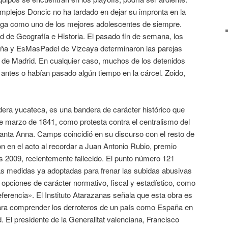
mplejos Doncic no ha tardado en dejar su impronta en la
 liga como uno de los mejores adolescentes de siempre.
ad de Geografía e Historia. El pasado fin de semana, los
uña y EsMasPadel de Vizcaya determinaron las parejas
l de Madrid. En cualquier caso, muchos de los detenidos
o antes o habían pasado algún tiempo en la cárcel. Zoido,
ra yucateca, es una bandera de carácter histórico que
de marzo de 1841, como protesta contra el centralismo del
nta Anna. Camps coincidió en su discurso con el resto de
on en el acto al recordar a Juan Antonio Rubio, premio
 2009, recientemente fallecido. El punto número 121
as medidas ya adoptadas para frenar las subidas abusivas
s opciones de carácter normativo, fiscal y estadístico, como
referencia». El Instituto Atarazanas señala que esta obra es
para comprender los derroteros de un país como España en
ud. El presidente de la Generalitat valenciana, Francisco