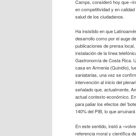
Camps, consideró hoy que «inver
en competitividad y en calidad 
salud de los ciudadanos.
Ha insistido en que Latinoamér
desarrollo como por el auge d
publicaciones de prensa local,
instalación de la línea telefóni
Gastronomía de Costa Rica. Un
casa en Armenia (Quindío), lue
saniatarias, una vez se confir
intervención al inicio del ple
señalado que, actualmente, Am
actual contexto económico. En 
para paliar los efectos del ‘bo
140% del PIB, lo que arruinará 
En este sentido, instó a «volv
referencia moral y científica 