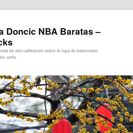
a Doncic NBA Baratas –
cks
da de alta calificación sobre la ropa de baloncesto,
ón corto.