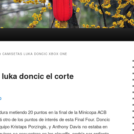
0 CAMISETAS LUKA DONCIC XBOX ONE
luka doncic el corte
0
ra metiendo 20 puntos en la final de la Minicopa ACB
rá otro de los puntos de interés de esta Final Four. Doncic
uipo Kristaps Porzingis, y Anthony Davis no estaba en
quipos se encuentran en los playoffs, podría ser ardiente.