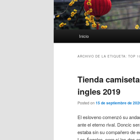
Menú
Inicio
principal
ARCHIVO DE LA ETIQUETA:
TOP 1
Tienda camiseta 
ingles 2019
Posted on
15 de septiembre de 202
El esloveno comenzó su andadu
ante el eterno rival. Doncic se
estaba sin su compañero de eq
Los Ángeles, pero si los dos e