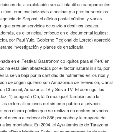
riciones de la explotación sexual infantil en campamentos
niñas, eran esclavizadas a cocinar y a prestar servicios
gencia de Serpost, el oficina postal pública, y varias
, que prestan servicios de envío a destinos locales,
Además, es el principal enfoque en el documental Iquitos:
ucida por Paul Yule. Gobierno Regional de Loreto) apareció
stante investigación y planes de erradicarla.
nada en el Festival Gastronómico Iquitos para el Perú en
ina está bien abastecida por el factor natural in situ, por
n la selva baja por la cantidad de nutrientes en los ríos y
sión de origen iquiteño son Amazónica de Televisión, Canal
zon Channel, Amazonia TV y Selva TV. El domingo, los
ez, 1) acogerán Oh, là là musique! También está la
 las externalizaciones del sistema público al privado:
 con dinero público que se realizan en centros privados.
otel cuesta alrededor de 88€ por noche y la mayoría de
tas a las montañas. En 2004, el Ayuntamiento de Tarazona
omedia «Paco Martínez Soria» en conmemoración de este