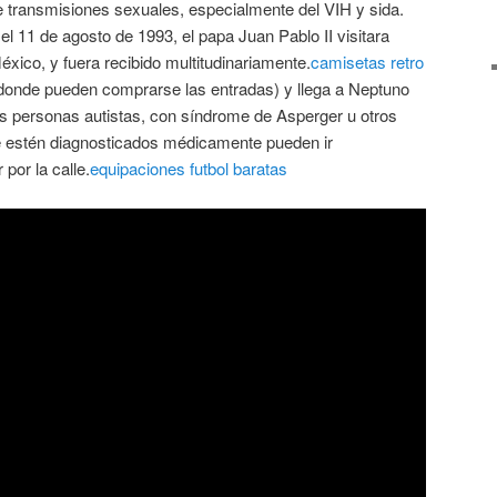
transmisiones sexuales, especialmente del VIH y sida.
el 11 de agosto de 1993, el papa Juan Pablo II visitara
éxico, y fuera recibido multitudinariamente.
camisetas retro
 (donde pueden comprarse las entradas) y llega a Neptuno
as personas autistas, con síndrome de Asperger u otros
e estén diagnosticados médicamente pueden ir
por la calle.
equipaciones futbol baratas