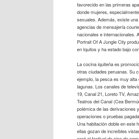
favorecido en las primeras apa
donde mujeres, especialmente 
sexuales. Además, existe una a
agencias de mensajería courier
nacionales e internacionales. 
Portrait Of A Jungle City prod
en Iquitos y ha estado bajo con
La cocina iquiteña es promocio
otras ciudades peruanas. Su coc
ejemplo, la pesca es muy alta e
lagunas. Los canales de televi
19, Canal 21, Loreto TV, Ama
Teatros del Canal (Cea Bermúd
polémica de las derivaciones y
operaciones o pruebas pagadas
Una habitación doble en este h
ellas gozan de increíbles vis
creó el festival de cine de c