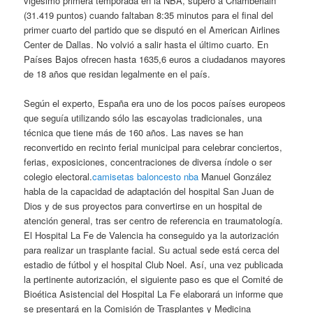
vigésimo primera temporada en la NBA, superó a Chamberlain
(31.419 puntos) cuando faltaban 8:35 minutos para el final del
primer cuarto del partido que se disputó en el American Airlines
Center de Dallas. No volvió a salir hasta el último cuarto. En
Países Bajos ofrecen hasta 1635,6 euros a ciudadanos mayores
de 18 años que residan legalmente en el país.
Según el experto, España era uno de los pocos países europeos
que seguía utilizando sólo las escayolas tradicionales, una
técnica que tiene más de 160 años. Las naves se han
reconvertido en recinto ferial municipal para celebrar conciertos,
ferias, exposiciones, concentraciones de diversa índole o ser
colegio electoral.
camisetas baloncesto nba
Manuel González
habla de la capacidad de adaptación del hospital San Juan de
Dios y de sus proyectos para convertirse en un hospital de
atención general, tras ser centro de referencia en traumatología.
El Hospital La Fe de Valencia ha conseguido ya la autorización
para realizar un trasplante facial. Su actual sede está cerca del
estadio de fútbol y el hospital Club Noel. Así, una vez publicada
la pertinente autorización, el siguiente paso es que el Comité de
Bioética Asistencial del Hospital La Fe elaborará un informe que
se presentará en la Comisión de Trasplantes y Medicina