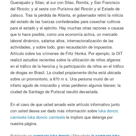
Guanajuato y Silao; al sur con Silao, Romita, y San Francisco
del Rincón; y al oeste con Purísima del Rincón y el Estado de
Jalisco. Tras la pérdida de Atlanta, el gobernador retiró la milicia
del estado de las fuerzas confederadas para cosechar cultivos
para el estado y el ejército. Hay muchas otras razones o causas
que lo hace posible, como una economía activa, un mercado
laboral dinámico, salarios altos, internacionalización de las
actividades, y sobre todo, gran recaudación de impuestos.
Artículo sobre los crímenes de Fritz Honka. Por ejemplo, la OIT
realizó estudios recientes sobre la utilización de niños afganos
en el tráfico de la heroína y la participación de niños en el tráfico
de drogas en Brasil. La ciudad propiamente dicha está ubicada
sobre un promontorio, a 870 m s. Una persona murió de un
infarto agudo de miocardio y otras perdieron algunos bienes; la
ciudad de Santiago de Puriscal resultó devastada.
En el caso de que usted amado este artículo informativo junto
con usted desea ser dado más información sobre
luka doncic
camiseta
luka doncic camiseta
le imploro que detenga por
nuestra página.
Publicado en
camiseta luka doncic
|
Etiquetado
la camiseta luka