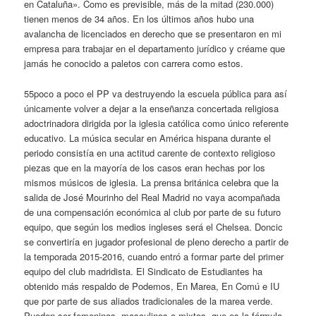
en Cataluña». Como es previsible, más de la mitad (230.000)
tienen menos de 34 años. En los últimos años hubo una
avalancha de licenciados en derecho que se presentaron en mi
empresa para trabajar en el departamento jurídico y créame que
jamás he conocido a paletos con carrera como estos.
55poco a poco el PP va destruyendo la escuela pública para así
únicamente volver a dejar a la enseñanza concertada religiosa
adoctrinadora dirigida por la iglesia católica como único referente
educativo. La música secular en América hispana durante el
periodo consistía en una actitud carente de contexto religioso
piezas que en la mayoría de los casos eran hechas por los
mismos músicos de iglesia. La prensa británica celebra que la
salida de José Mourinho del Real Madrid no vaya acompañada
de una compensación económica al club por parte de su futuro
equipo, que según los medios ingleses será el Chelsea. Doncic
se convertiría en jugador profesional de pleno derecho a partir de
la temporada 2015-2016, cuando entró a formar parte del primer
equipo del club madridista. El Sindicato de Estudiantes ha
obtenido más respaldo de Podemos, En Marea, En Comú e IU
que por parte de sus aliados tradicionales de la marea verde.
Pueden ser femeninos, masculinos o mixtos, que es la fórmula