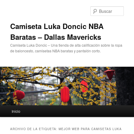
Ir
Ir
al
al
Busc
contenido
contenido
principal
secundario
Camiseta Luka Doncic NBA
Baratas – Dallas Mavericks
Camiseta Luka Doncic – Una tienda de alta calificación sobre la ropa
de baloncesto, camisetas NBA baratas y pantalón corto.
Menú
Inicio
principal
ARCHIVO DE LA ETIQUETA:
MEJOR WEB PARA CAMISETAS LUKA