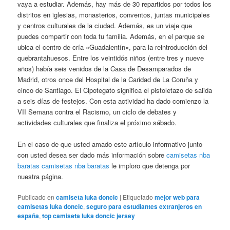
vaya a estudiar. Además, hay más de 30 repartidos por todos los
distritos en iglesias, monasterios, conventos, juntas municipales
y centros culturales de la ciudad. Además, es un viaje que
puedes compartir con toda tu familia. Además, en el parque se
ubica el centro de cría «Guadalentín», para la reintroducción del
quebrantahuesos. Entre los veintidós niños (entre tres y nueve
años) había seis venidos de la Casa de Desamparados de
Madrid, otros once del Hospital de la Caridad de La Coruña y
cinco de Santiago. El Cipotegato significa el pistoletazo de salida
a seis días de festejos. Con esta actividad ha dado comienzo la
VII Semana contra el Racismo, un ciclo de debates y
actividades culturales que finaliza el próximo sábado.
En el caso de que usted amado este artículo informativo junto
con usted desea ser dado más información sobre
camisetas nba
baratas
camisetas nba baratas
le imploro que detenga por
nuestra página.
Publicado en
camiseta luka doncic
|
Etiquetado
mejor web para
camisetas luka doncic
,
seguro para estudiantes extranjeros en
españa
,
top camiseta luka doncic jersey