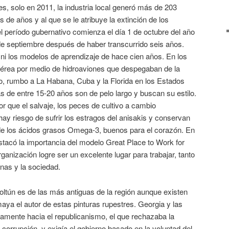
ues, solo en 2011, la industria local generó más de 203
s de años y al que se le atribuye la extinción de los
 el período gubernativo comienza el día 1 de octubre del año
 de septiembre después de haber transcurrido seis años.
 ni los modelos de aprendizaje de hace cien años. En los
aérea por medio de hidroaviones que despegaban de la
o, rumbo a La Habana, Cuba y la Florida en los Estados
s de entre 15-20 años son de pelo largo y buscan su estilo.
 que el salvaje, los peces de cultivo a cambio
hay riesgo de sufrir los estragos del anisakis y conservan
 de los ácidos grasos Omega-3, buenos para el corazón. En
stacó la importancia del modelo Great Place to Work for
rganización logre ser un excelente lugar para trabajar, tanto
nas y la sociedad.
Loltún es de las más antiguas de la región aunque existen
aya el autor de estas pinturas rupestres. Georgia y las
damente hacia el republicanismo, el que rechazaba la
a corrupción, y exigía el gobierno basado en la voluntad del