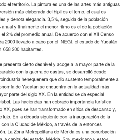
todo el territorio. La pintura es una de las artes más antiguas
rsión más elaborada del hipil es el terno, el cual es
les y denota elegancia. 3,5%, seguida de la población
% anual y finalmente el menor ritmo es el de la población
n el 2% del promedio anual. De acuerdo con el XII Censo
da 2000 llevado a cabo por el INEGI, el estado de Yucatán
1 658 200 habitantes.
e presenta cierto desnivel y acoge a la mayor parte de la
aralelo con la guerra de castas, se desarrolló desde
roindustria henequenera que dio sustento temporalmente a
conomía de Yucatán se encuentra en la actualidad más
yor parte del siglo XX. En la entidad se da especial
béisbol. Las haciendas han cobrado importancia turística
lo XX, pues se han transformado en sitios de descanso y,
 lujo. En la década siguiente con la inauguración de la
 con la Ciudad de México, a través de la entonces
n. La Zona Metropolitana de Mérida es una conurbación
a la capital del estado, Mérida. Soy mexicano y estoy