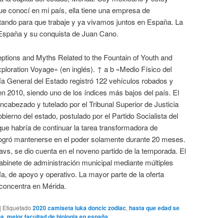
 conocí en mi país, ella tiene una empresa de
tando para que trabaje y ya vivamos juntos en España. La
 España y su conquista de Juan Cano.
tions and Myths Related to the Fountain of Youth and
loration Voyage» (en inglés). ↑ a b «Medio Físico del
ía General del Estado registró 122 vehículos robados y
n 2010, siendo uno de los índices más bajos del país. El
encabezado y tutelado por el Tribunal Superior de Justicia
bierno del estado, postulado por el Partido Socialista del
 que habría de continuar la tarea transformadora de
logró mantenerse en el poder solamente durante 20 meses.
Mavs, se dio cuenta en el noveno partido de la temporada. El
abinete de administración municipal mediante múltiples
ía, de apoyo y operativo. La mayor parte de la oferta
 concentra en Mérida.
|
Etiquetado
2020 camiseta luka doncic zodiac
,
hasta que edad se
ña
,
mejor facultad de biologia en españa