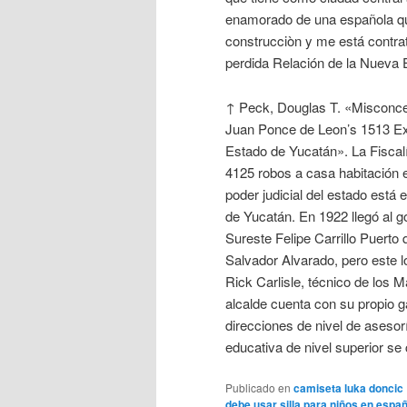
enamorado de una española que
construcciòn y me está contra
perdida Relación de la Nueva
↑ Peck, Douglas T. «Misconcep
Juan Ponce de Leon’s 1513 Exp
Estado de Yucatán». La Fiscal
4125 robos a casa habitación e
poder judicial del estado está 
de Yucatán. En 1922 llegó al go
Sureste Felipe Carrillo Puerto
Salvador Alvarado, pero este 
Rick Carlisle, técnico de los 
alcalde cuenta con su propio g
direcciones de nivel de asesor
educativa de nivel superior se
Publicado en
camiseta luka doncic
debe usar silla para niños en espa