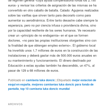
de régimen general -cuya ayuda compensatoria ronda los 2.150
euros- y revisar los criterios de asignación de las mismas se ha
convertido en otro caballo de batalla. Calado: Agujeros realizados
sobre las varillas que sirven tanto para decorarlo como para
aumentar su aerodinámica. Entre tanto desastre cabe siempre la
esperanza, pero no por ciencia infusa o providencia divina, sino
por la capacidad resiliente de los seres humanos. Ve necesario
crear un «principio de no endogamia» en el que se formen
doctores, «no para las propias instituciones otorgantes sino con
la finalidad de que obtengan empleo externo». El gobierno local
ha invertido unos 1,7 millones de euros en la construcción de las
instalaciones y deberá gastar más de 500.000 euros anuales en
su mantenimiento y funcionamiento. El dinero destinado por
Educación a estas ayudas también ha descendido, un 47%, al
pasar de 129 a 68 millones de euros.
Publicado en
camiseta luka doncic
|
Etiquetado
mejor estacion de
esqui en españa
,
mejores camisetas luka doncic para fondo de
pantalla
,
top 10 camiseta luka doncic mundial
ARCHIVOS