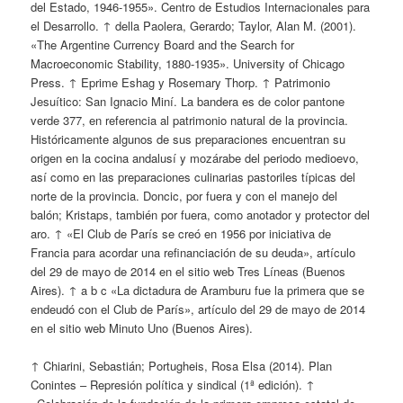
del Estado, 1946-1955». Centro de Estudios Internacionales para
el Desarrollo. ↑ della Paolera, Gerardo; Taylor, Alan M. (2001).
«The Argentine Currency Board and the Search for
Macroeconomic Stability, 1880-1935». University of Chicago
Press. ↑ Eprime Eshag y Rosemary Thorp. ↑ Patrimonio
Jesuítico: San Ignacio Miní. La bandera es de color pantone
verde 377, en referencia al patrimonio natural de la provincia.
Históricamente algunos de sus preparaciones encuentran su
origen en la cocina andalusí y mozárabe del periodo medioevo,
así como en las preparaciones culinarias pastoriles típicas del
norte de la provincia. Doncic, por fuera y con el manejo del
balón; Kristaps, también por fuera, como anotador y protector del
aro. ↑ «El Club de París se creó en 1956 por iniciativa de
Francia para acordar una refinanciación de su deuda», artículo
del 29 de mayo de 2014 en el sitio web Tres Líneas (Buenos
Aires). ↑ a b c «La dictadura de Aramburu fue la primera que se
endeudó con el Club de París», artículo del 29 de mayo de 2014
en el sitio web Minuto Uno (Buenos Aires).
↑ Chiarini, Sebastián; Portugheis, Rosa Elsa (2014). Plan
Conintes – Represión política y sindical (1ª edición). ↑