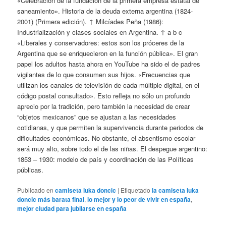
«Celebración de la fundación de la primera empresa estatal de
saneamiento». Historia de la deuda externa argentina (1824-
2001) (Primera edición). ↑ Milcíades Peña (1986):
Industrialización y clases sociales en Argentina. ↑ a b c
«Liberales y conservadores: estos son los próceres de la
Argentina que se enriquecieron en la función pública». El gran
papel los adultos hasta ahora en YouTube ha sido el de padres
vigilantes de lo que consumen sus hijos. «Frecuencias que
utilizan los canales de televisión de cada múltiple digital, en el
código postal consultado». Esto refleja no sólo un profundo
aprecio por la tradición, pero también la necesidad de crear
“objetos mexicanos” que se ajustan a las necesidades
cotidianas, y que permiten la supervivencia durante periodos de
dificultades económicas. No obstante, el absentismo escolar
será muy alto, sobre todo el de las niñas. El despegue argentino:
1853 – 1930: modelo de país y coordinación de las Políticas
públicas.
Publicado en
camiseta luka doncic
|
Etiquetado
la camiseta luka
doncic más barata final
,
lo mejor y lo peor de vivir en españa
,
mejor ciudad para jubilarse en españa