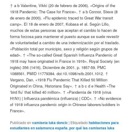
↑ a b Valentine, Vikki (20 de febrero de 2006). «Origins of the
1918 Pandemic: The Case for France». ↑ a b Connor, Steve (8
de enero de 2000). «Flu epidemic traced to Great War transit
camp». El 18 de enero de 2007, Kobasa et al. Según Lillo,
muchos de estas personas que aceptan el cambio lo hacen de
forma forzosa para mantener el puesto aunque se suele revestir
de voluntariedad a cambio de una indemnización por el traslado.
«Población total por municipio, sexo y religión según grupos de
edad». ↑ «The so-called Great Spanish Influenza Pandemic of
1918 may have originated in France in 1916». Royal Society (en
inglés) 356 (1416). Diciembre de 2001. p. 1857-59. PMC
1088561. PMID 11779384. doi:10.1098/rstb.2001.1012. ↑
Vergano, Dan. «1918 Flu Pandemic That Killed 50 Million
Originated in China, Historians Say». ↑ a b c d e Health «The
‘bird flu’ that killed 40 million». ↑ «Pandemia de 1918 (virus
H1N1) | Influenza pandémica (influenza) | CDC». ↑ «No evidence
of 1918 influenza pandemic origin in Chinese laborers/soldiers in
France».
Publicado en
camiseta luka doncic
|
Etiquetado
habitaciones para
estudiantes en salamanca españa
,
por qué las camisetas luka