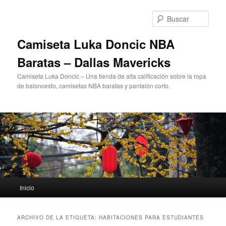
Ir
Ir
al
al
Busc
contenido
contenido
principal
secundario
Camiseta Luka Doncic NBA
Baratas – Dallas Mavericks
Camiseta Luka Doncic – Una tienda de alta calificación sobre la ropa
de baloncesto, camisetas NBA baratas y pantalón corto.
Menú
Inicio
principal
ARCHIVO DE LA ETIQUETA:
HABITACIONES PARA ESTUDIANTES