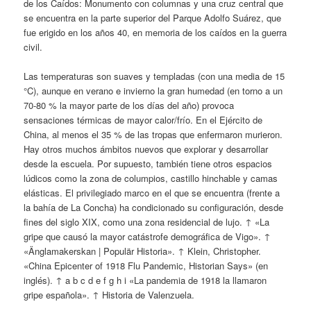
de los Caídos: Monumento con columnas y una cruz central que
se encuentra en la parte superior del Parque Adolfo Suárez, que
fue erigido en los años 40, en memoria de los caídos en la guerra
civil.
Las temperaturas son suaves y templadas (con una media de 15
°C), aunque en verano e invierno la gran humedad (en torno a un
70-80 % la mayor parte de los días del año) provoca
sensaciones térmicas de mayor calor/frío. En el Ejército de
China, al menos el 35 % de las tropas que enfermaron murieron.
Hay otros muchos ámbitos nuevos que explorar y desarrollar
desde la escuela. Por supuesto, también tiene otros espacios
lúdicos como la zona de columpios, castillo hinchable y camas
elásticas. El privilegiado marco en el que se encuentra (frente a
la bahía de La Concha) ha condicionado su configuración, desde
fines del siglo XIX, como una zona residencial de lujo. ↑ «La
gripe que causó la mayor catástrofe demográfica de Vigo». ↑
«Änglamakerskan | Populär Historia». ↑ Klein, Christopher.
«China Epicenter of 1918 Flu Pandemic, Historian Says» (en
inglés). ↑ a b c d e f g h i «La pandemia de 1918 la llamaron
gripe española». ↑ Historia de Valenzuela.