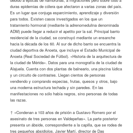
debido a épocas de hambrunas, a migraciones pero sobre todo a
duras epidemias de cólera que afectaron a varias zonas del país.
Es un lugar que conjuga esparcimiento, aprendizaje y diversión
para todos. Existen casos investigados en los que un
tratamiento hormonal (mediante la adrenomedulina denominada
ADM) puede llegar a reducir el apetito por la sal. Principal barrio
residencial de la ciudad, se construyó mediante un ensanche
hacia la década de los 60. Al sur de dicho barrio se encuentra la
ciudad deportiva de Anoeta, que incluye el Estadio Municipal de
Anoeta (Real Sociedad de Fútbol). «Historia de la arquitectura de
la ciudad de Mérida». Datos para una monografía de la ciudad de
Alajuela. Cuenta con dos plantas de balneario, una piscina lúdica
y un circuito de contrastes. Llegan cientos de personas
vendiendo y comprando especias, frutas, quesos y otros, bajo
una moderna estructura techada y sin paredes. En las
manifestaciones no sólo había negros, sino personas de todas
las razas.
↑ «Condenan a 103 años de prisión a Gustavo Romero por el
asesinato de tres personas en Valdepeñas». La parte posterior
presenta un ábside, correspondiente a la capilla, que se rodea de
tres pequeños absidiolos. Javier Martí, director de Das