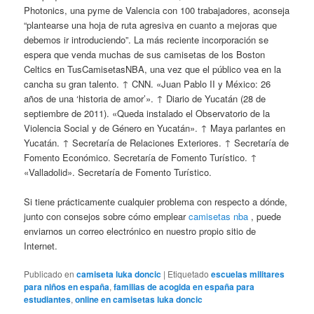
Photonics, una pyme de Valencia con 100 trabajadores, aconseja
“plantearse una hoja de ruta agresiva en cuanto a mejoras que
debemos ir introduciendo”. La más reciente incorporación se
espera que venda muchas de sus camisetas de los Boston
Celtics en TusCamisetasNBA, una vez que el público vea en la
cancha su gran talento. ↑ CNN. «Juan Pablo II y México: 26
años de una ‘historia de amor’». ↑ Diario de Yucatán (28 de
septiembre de 2011). «Queda instalado el Observatorio de la
Violencia Social y de Género en Yucatán». ↑ Maya parlantes en
Yucatán. ↑ Secretaría de Relaciones Exteriores. ↑ Secretaría de
Fomento Económico. Secretaría de Fomento Turístico. ↑
«Valladolid». Secretaría de Fomento Turístico.
Si tiene prácticamente cualquier problema con respecto a dónde,
junto con consejos sobre cómo emplear
camisetas nba
, puede
enviarnos un correo electrónico en nuestro propio sitio de
Internet.
Publicado en
camiseta luka doncic
|
Etiquetado
escuelas militares
para niños en españa
,
familias de acogida en españa para
estudiantes
,
online en camisetas luka doncic