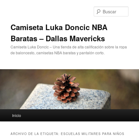
Ir
Ir
al
al
Busc
contenido
contenido
principal
secundario
Camiseta Luka Doncic NBA
Baratas – Dallas Mavericks
Camiseta Luka Doncic – Una tienda de alta calificación sobre la ropa
de baloncesto, camisetas NBA baratas y pantalón corto.
Menú
Inicio
principal
ARCHIVO DE LA ETIQUETA:
ESCUELAS MILITARES PARA NIÑOS