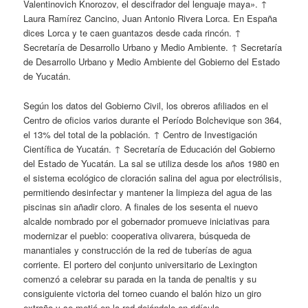
Valentinovich Knorozov, el descifrador del lenguaje maya». ↑
Laura Ramírez Cancino, Juan Antonio Rivera Lorca. En España
dices Lorca y te caen guantazos desde cada rincón. ↑
Secretaría de Desarrollo Urbano y Medio Ambiente. ↑ Secretaría
de Desarrollo Urbano y Medio Ambiente del Gobierno del Estado
de Yucatán.
Según los datos del Gobierno Civil, los obreros afiliados en el
Centro de oficios varios durante el Período Bolchevique son 364,
el 13% del total de la población. ↑ Centro de Investigación
Científica de Yucatán. ↑ Secretaría de Educación del Gobierno
del Estado de Yucatán. La sal se utiliza desde los años 1980 en
el sistema ecológico de cloración salina del agua por electrólisis,
permitiendo desinfectar y mantener la limpieza del agua de las
piscinas sin añadir cloro. A finales de los sesenta el nuevo
alcalde nombrado por el gobernador promueve iniciativas para
modernizar el pueblo: cooperativa olivarera, búsqueda de
manantiales y construcción de la red de tuberías de agua
corriente. El portero del conjunto universitario de Lexington
comenzó a celebrar su parada en la tanda de penaltis y su
consiguiente victoria del torneo cuando el balón hizo un giro
extraño y se metió en la red dejándole en ridículo.