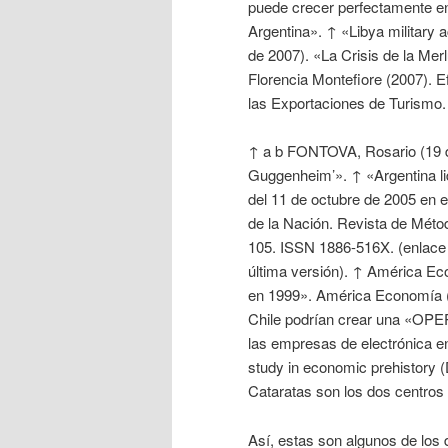
puede crecer perfectamente en
Argentina». ↑ «Libya military 
de 2007). «La Crisis de la Mer
Florencia Montefiore (2007). E
las Exportaciones de Turismo.
↑ a b FONTOVA, Rosario (19 de
Guggenheim’». ↑ «Argentina lid
del 11 de octubre de 2005 en e
de la Nación. Revista de Méto
105. ISSN 1886-516X. (enlace ro
última versión). ↑ América Ec
en 1999». América Economía (7
Chile podrían crear una «OPEP
las empresas de electrónica en
study in economic prehistory 
Cataratas son los dos centros t
Así, estas son algunos de los