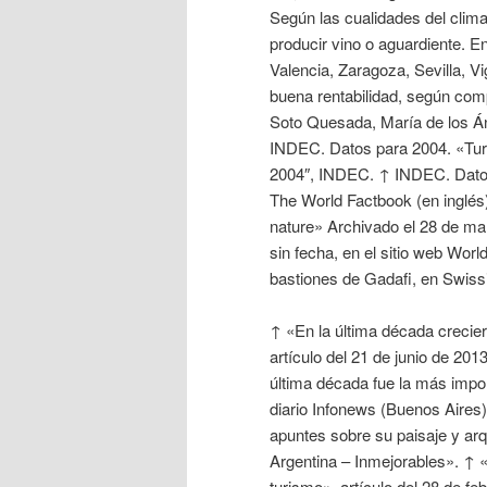
Según las cualidades del clim
producir vino o aguardiente. E
Valencia, Zaragoza, Sevilla, V
buena rentabilidad, según com
Soto Quesada, María de los Án
INDEC. Datos para 2004. «Tur
2004″, INDEC. ↑ INDEC. Datos 
The World Factbook (en inglés
nature» Archivado el 28 de ma
sin fecha, en el sitio web Wor
bastiones de Gadafi, en Swissi
↑ «En la última década crecier
artículo del 21 de junio de 20
última década fue la más impor
diario Infonews (Buenos Aires
apuntes sobre su paisaje y arq
Argentina – Inmejorables». ↑
turismo», artículo del 28 de 