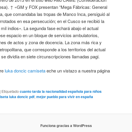
esa). ↑ «GM y FOX presentan “Mega Fábricas: General
ca, que comandaba las tropas de Manco Inca, persiguió al
errotados en esa persecución; en el Cusco se recibió la
 mil indios». La segunda fase echará abajo el actual
ese espacio en un bloque de servicios ambulatorios,
alones de actos y zona de docencia. La zona más rica y
ropolitana, que corresponde a los territorios del actual
se dividía en siete circunscripciones llamadas pagi.
bre
luka doncic camiseta
eche un vistazo a nuestra página
|
Etiquetado
cuanto tarda la nacionalidad española para niños
iseta luka doncic pdf
,
mejor pueblo para vivir en españa
Funciona gracias a WordPress