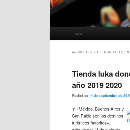
Menú
Inicio
principal
ARCHIVO DE LA ETIQUETA:
ES/ES
Tienda luka don
año 2019 2020
Posted on
14 de septiembre de 202
↑ «México, Buenos Aires y
San Pablo son los destinos
turísticos favoritos»,
artículo del 14 de junio de