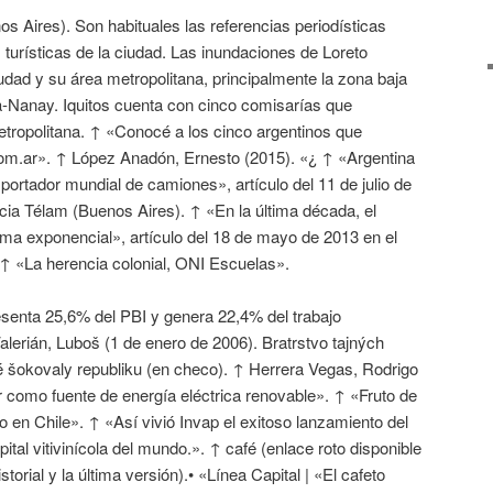
os Aires). Son habituales las referencias periodísticas
 turísticas de la ciudad. Las inundaciones de Loreto
udad y su área metropolitana, principalmente la zona baja
ta-Nanay. Iquitos cuenta con cinco comisarías que
etropolitana. ↑ «Conocé a los cinco argentinos que
om.ar». ↑ López Anadón, Ernesto (2015). «¿ ↑ «Argentina
portador mundial de camiones», artículo del 11 de julio de
ncia Télam (Buenos Aires). ↑ «En la última década, el
rma exponencial», artículo del 18 de mayo de 2013 en el
 ↑ «La herencia colonial, ONI Escuelas».
resenta 25,6% del PBI y genera 22,4% del trabajo
Valerián, Luboš (1 de enero de 2006). Bratrstvo tajných
ré šokovaly republiku (en checo). ↑ Herrera Vegas, Rodrigo
 como fuente de energía eléctrica renovable». ↑ «Fruto de
tio en Chile». ↑ «Así vivió Invap el exitoso lanzamiento del
tal vitivinícola del mundo.». ↑ café (enlace roto disponible
storial y la última versión).• «Línea Capital | «El cafeto