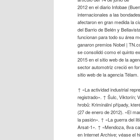
2012 en el diario Infobae (Buen
internacionales a las bondades
afectaron en gran medida la ci
del Barrio de Belén y Bellavis
funcionan para todo su área m
ganaron premios Nobel | TN.c
se consolidó como el quinto ex
2015 en el sitio web de la age
sector automotriz creció en fo
sitio web de la agencia Télam.
↑ «La actividad industrial rep
registrado». ↑ Šulc, Viktorín; 
hrobů: Kriminální případy, kte
(27 de enero de 2012). «El mar
la pasión». ↑ «La guerra del li
Arsat-1». ↑ «Mendoza, 8va capi
en Internet Archive; véase el hi