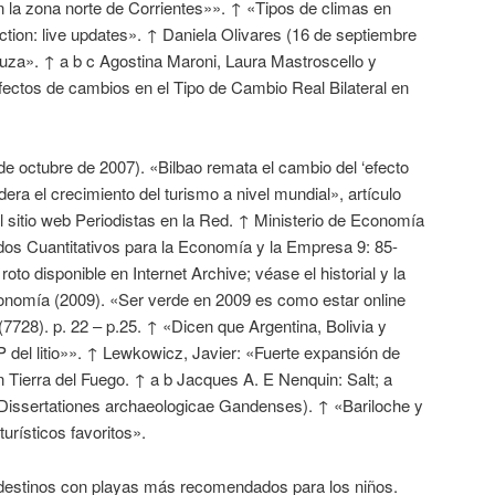
 la zona norte de Corrientes»». ↑ «Tipos de climas en
action: live updates». ↑ Daniela Olivares (16 de septiembre
luza». ↑ a b c Agostina Maroni, Laura Mastroscello y
fectos de cambios en el Tipo de Cambio Real Bilateral en
 octubre de 2007). «Bilbao remata el cambio del ‘efecto
era el crecimiento del turismo a nivel mundial», artículo
l sitio web Periodistas en la Red. ↑ Ministerio de Economía
dos Cuantitativos para la Economía y la Empresa 9: 85-
to disponible en Internet Archive; véase el historial y la
onomía (2009). «Ser verde en 2009 es como estar online
728). p. 22 – p.25. ↑ «Dicen que Argentina, Bolivia y
 del litio»». ↑ Lewkowicz, Javier: «Fuerte expansión de
 Tierra del Fuego. ↑ a b Jacques A. E Nenquin: Salt; a
(Dissertationes archaeologicae Gandenses). ↑ «Bariloche y
urísticos favoritos».
 destinos con playas más recomendados para los niños.