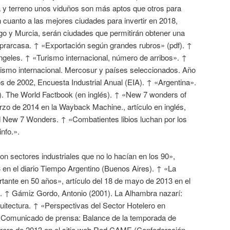
a y terreno unos viduños son más aptos que otros para
n cuanto a las mejores ciudades para invertir en 2018,
igo y Murcia, serán ciudades que permitirán obtener una
prarcasa. ↑ «Exportación según grandes rubros» (pdf). ↑
geles. ↑ «Turismo internacional, número de arribos». ↑
ismo internacional. Mercosur y países seleccionados. Año
de 2002, Encuesta Industrial Anual (EIA). ↑ «Argentina».
). The World Factbook (en inglés). ↑ «New 7 wonders of
rzo de 2014 en la Wayback Machine., artículo en inglés,
ld New 7 Wonders. ↑ «Combatientes libios luchan por los
nfo.».
on sectores industriales que no lo hacían en los 90»,
13 en el diario Tiempo Argentino (Buenos Aires). ↑ «La
tante en 50 años», artículo del 18 de mayo de 2013 en el
). ↑ Gámiz Gordo, Antonio (2001). La Alhambra nazarí:
uitectura. ↑ «Perspectivas del Sector Hotelero en
 «Comunicado de prensa: Balance de la temporada de
febrero de 2013 en el sitio web Red CAME (Confederación