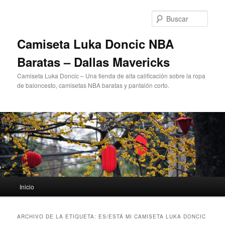
Ir
Ir
al
al
Busc
contenido
contenido
principal
secundario
Camiseta Luka Doncic NBA
Baratas – Dallas Mavericks
Camiseta Luka Doncic – Una tienda de alta calificación sobre la ropa
de baloncesto, camisetas NBA baratas y pantalón corto.
Menú
Inicio
principal
ARCHIVO DE LA ETIQUETA:
ES/ESTÁ MI CAMISETA LUKA DONCIC