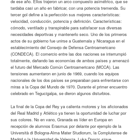
de ese año. Ellos trajeron un arco compuesto asimétrico, que se
tardaba casi un año en fabricar, con una potencia tremenda. Su
tercer gol define a la perfección sus mejores características:
velocidad, conducción, potencia y definición. Características:
cómodo, ventilado y transpirable para satisfacer sus diversas
necesidades deportivas y mantenerlo seco. Uno de los primeros
actos de su gobierno fue unirse a Guatemala y Nicaragua en el
establecimiento del Consejo de Defensa Centroamericano
(CONDECA). El comercio entre las dos naciones se interrumpió
totalmente, dañando las economías de ambos países y amenazó
el futuro del Mercado Común Centroamericano (MCCA). Las
tensiones aumentaron en junio de 1969, cuando los equipos
nacionales de los dos países se preparaban para enfrentarse con
miras a la Copa del Mundo de 1970. Durante el primer encuentro
celebrado en Tegucigalpa, se dieron algunos disturbios.
La final de la Copa del Rey ya calienta motores y los aficionados
del Real Madrid y Atlético ya tienen la oportunidad de luchar por
sus colores. No en vano, Granada es líder en Europa en
recepción de alumnos Erasmus por delante por ejemplo de la
Università di Bologna-Alma Mater Studiorum, la Complutense de
Madrid o la Universidad de Valencia. Luka Doncic sigue