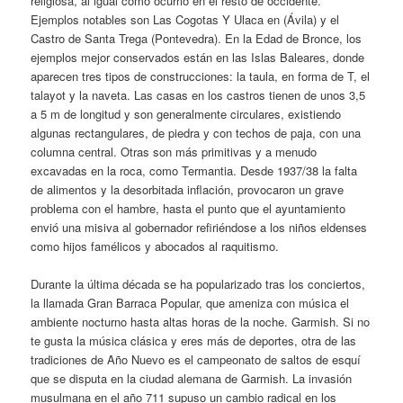
religiosa, al igual como ocurrió en el resto de occidente.
Ejemplos notables son Las Cogotas Y Ulaca en (Ávila) y el
Castro de Santa Trega (Pontevedra). En la Edad de Bronce, los
ejemplos mejor conservados están en las Islas Baleares, donde
aparecen tres tipos de construcciones: la taula, en forma de T, el
talayot y la naveta. Las casas en los castros tienen de unos 3,5
a 5 m de longitud y son generalmente circulares, existiendo
algunas rectangulares, de piedra y con techos de paja, con una
columna central. Otras son más primitivas y a menudo
excavadas en la roca, como Termantia. Desde 1937/38 la falta
de alimentos y la desorbitada inflación, provocaron un grave
problema con el hambre, hasta el punto que el ayuntamiento
envió una misiva al gobernador refiriéndose a los niños eldenses
como hijos famélicos y abocados al raquitismo.
Durante la última década se ha popularizado tras los conciertos,
la llamada Gran Barraca Popular, que ameniza con música el
ambiente nocturno hasta altas horas de la noche. Garmish. Si no
te gusta la música clásica y eres más de deportes, otra de las
tradiciones de Año Nuevo es el campeonato de saltos de esquí
que se disputa en la ciudad alemana de Garmish. La invasión
musulmana en el año 711 supuso un cambio radical en los