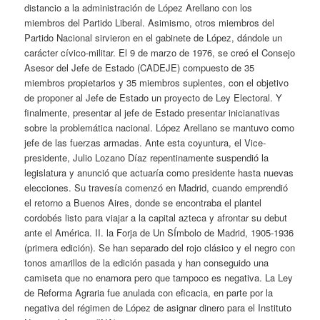
distancio a la administración de López Arellano con los
miembros del Partido Liberal. Asimismo, otros miembros del
Partido Nacional sirvieron en el gabinete de López, dándole un
carácter cívico-militar. El 9 de marzo de 1976, se creó el Consejo
Asesor del Jefe de Estado (CADEJE) compuesto de 35
miembros propietarios y 35 miembros suplentes, con el objetivo
de proponer al Jefe de Estado un proyecto de Ley Electoral. Y
finalmente, presentar al jefe de Estado presentar inicianativas
sobre la problemática nacional. López Arellano se mantuvo como
jefe de las fuerzas armadas. Ante esta coyuntura, el Vice-
presidente, Julio Lozano Díaz repentinamente suspendió la
legislatura y anunció que actuaría como presidente hasta nuevas
elecciones. Su travesía comenzó en Madrid, cuando emprendió
el retorno a Buenos Aires, donde se encontraba el plantel
cordobés listo para viajar a la capital azteca y afrontar su debut
ante el América. II. la Forja de Un SÍmbolo de Madrid, 1905-1936
(primera edición). Se han separado del rojo clásico y el negro con
tonos amarillos de la edición pasada y han conseguido una
camiseta que no enamora pero que tampoco es negativa. La Ley
de Reforma Agraria fue anulada con eficacia, en parte por la
negativa del régimen de López de asignar dinero para el Instituto