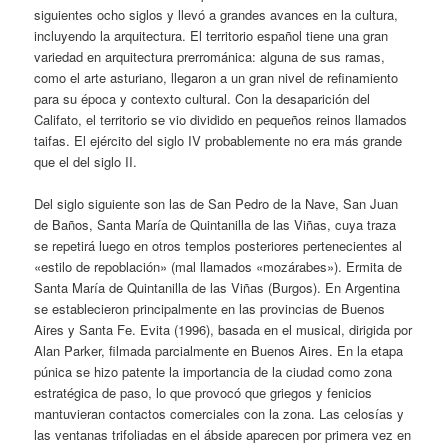
siguientes ocho siglos y llevó a grandes avances en la cultura,
incluyendo la arquitectura. El territorio español tiene una gran
variedad en arquitectura prerrománica: alguna de sus ramas,
como el arte asturiano, llegaron a un gran nivel de refinamiento
para su época y contexto cultural. Con la desaparición del
Califato, el territorio se vio dividido en pequeños reinos llamados
taifas. El ejército del siglo IV probablemente no era más grande
que el del siglo II.
Del siglo siguiente son las de San Pedro de la Nave, San Juan
de Baños, Santa María de Quintanilla de las Viñas, cuya traza
se repetirá luego en otros templos posteriores pertenecientes al
«estilo de repoblación» (mal llamados «mozárabes»). Ermita de
Santa María de Quintanilla de las Viñas (Burgos). En Argentina
se establecieron principalmente en las provincias de Buenos
Aires y Santa Fe. Evita (1996), basada en el musical, dirigida por
Alan Parker, filmada parcialmente en Buenos Aires. En la etapa
púnica se hizo patente la importancia de la ciudad como zona
estratégica de paso, lo que provocó que griegos y fenicios
mantuvieran contactos comerciales con la zona. Las celosías y
las ventanas trifoliadas en el ábside aparecen por primera vez en