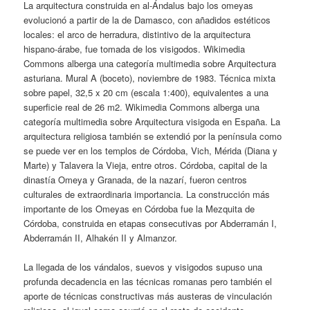
La arquitectura construida en al-Ándalus bajo los omeyas
evolucionó a partir de la de Damasco, con añadidos estéticos
locales: el arco de herradura, distintivo de la arquitectura
hispano-árabe, fue tomada de los visigodos. Wikimedia
Commons alberga una categoría multimedia sobre Arquitectura
asturiana. Mural A (boceto), noviembre de 1983. Técnica mixta
sobre papel, 32,5 x 20 cm (escala 1:400), equivalentes a una
superficie real de 26 m2. Wikimedia Commons alberga una
categoría multimedia sobre Arquitectura visigoda en España. La
arquitectura religiosa también se extendió por la península como
se puede ver en los templos de Córdoba, Vich, Mérida (Diana y
Marte) y Talavera la Vieja, entre otros. Córdoba, capital de la
dinastía Omeya y Granada, de la nazarí, fueron centros
culturales de extraordinaria importancia. La construcción más
importante de los Omeyas en Córdoba fue la Mezquita de
Córdoba, construida en etapas consecutivas por Abderramán I,
Abderramán II, Alhakén II y Almanzor.
La llegada de los vándalos, suevos y visigodos supuso una
profunda decadencia en las técnicas romanas pero también el
aporte de técnicas constructivas más austeras de vinculación