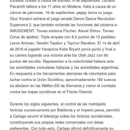
Estados Unidos a causa de suicidio. 6 de septiembre: Luciano
Pavarotti fallece a los 71 años en Módena, Italia a causa de un
cáncer de páncreas. 16 de septiembre: peppy lanza su juego
Osu! Konami estrena el juego arcade Dance Dance Revolution
Supernova 2, que también extiende las funciones del sistema e-
AMUSEMENT. Torneo sistema Fischer: Alexei Shirov. Torneo
Corus de ajedrez: Triple empate con 8,5 puntos de 13 posibles:
Levon Aronian, Veselin Topalov y Teymur Rəcəbov. El 14 de abril
de 2016 el jugador franquicia Kobe Bryant ponía punto y final a
su carrera logrando una victoria ante los Utah Jazz con 60
puntos del escolta. Representan a la colectividad italiana ante
las autoridades consulares italianas y las autoridades argentinas.
En respuesta a los llamamientos alemanes de voluntarios para
luchar contra la Unión Soviética, aproximadamente 180 suecos
se alistaron en las Waffen-SS de Alemania y vieron el combate
contra las tropas soviéticas en el Frente Oriental.
Durante los siglos siguientes, el control de las metrópolis
fenicias sucesivamente por Babilonia y el Imperio persa, permitió
a Cartago asumir el liderazgo sobre los fenicios occidentales,
constituyendo sus propias redes comerciales con áreas
preferentes. Con todo esto, Cartago afirmó definitivamente su