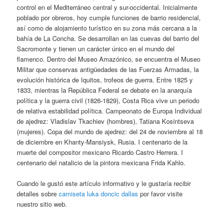
control en el Mediterráneo central y sur-occidental. Inicialmente
poblado por obreros, hoy cumple funciones de barrio residencial,
así como de alojamiento turístico en su zona más cercana a la
bahía de La Concha. Se desarrollan en las cuevas del barrio del
Sacromonte y tienen un carácter único en el mundo del
flamenco. Dentro del Museo Amazónico, se encuentra el Museo
Militar que conservas antigüedades de las Fuerzas Armadas, la
evolución histórica de Iquitos, trofeos de guerra. Entre 1825 y
1833, mientras la República Federal se debate en la anarquía
política y la guerra civil (1826-1829), Costa Rica vive un periodo
de relativa estabilidad política. Campeonato de Europa Individual
de ajedrez: Vladislav Tkachiev (hombres), Tatiana Kosintseva
(mujeres). Copa del mundo de ajedrez: del 24 de noviembre al 18
de diciembre en Khanty-Mansiysk, Rusia. I centenario de la
muerte del compositor mexicano Ricardo Castro Herrera. I
centenario del natalicio de la pintora mexicana Frida Kahlo.
Cuando le gustó este artículo informativo y le gustaría recibir
detalles sobre
camiseta luka doncic dallas
por favor visite
nuestro sitio web.