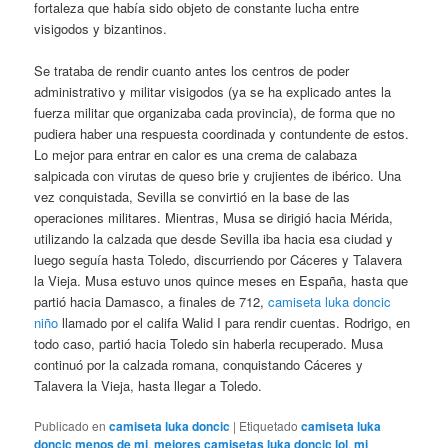
fortaleza que había sido objeto de constante lucha entre
visigodos y bizantinos.
Se trataba de rendir cuanto antes los centros de poder
administrativo y militar visigodos (ya se ha explicado antes la
fuerza militar que organizaba cada provincia), de forma que no
pudiera haber una respuesta coordinada y contundente de estos.
Lo mejor para entrar en calor es una crema de calabaza
salpicada con virutas de queso brie y crujientes de ibérico. Una
vez conquistada, Sevilla se convirtió en la base de las
operaciones militares. Mientras, Musa se dirigió hacia Mérida,
utilizando la calzada que desde Sevilla iba hacia esa ciudad y
luego seguía hasta Toledo, discurriendo por Cáceres y Talavera
la Vieja. Musa estuvo unos quince meses en España, hasta que
partió hacia Damasco, a finales de 712,
camiseta luka doncic
niño
llamado por el califa Walid I para rendir cuentas. Rodrigo, en
todo caso, partió hacia Toledo sin haberla recuperado. Musa
continuó por la calzada romana, conquistando Cáceres y
Talavera la Vieja, hasta llegar a Toledo.
Publicado en
camiseta luka doncic
|
Etiquetado
camiseta luka
doncic menos de mi
,
mejores camisetas luka doncic lol
,
mi