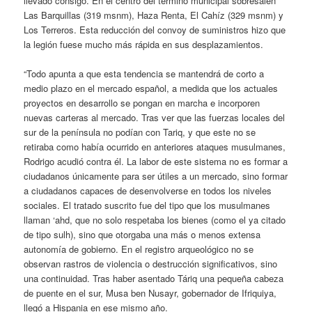
llevado consigo. En el centro del término municipal sobresalen
Las Barquillas (319 msnm), Haza Renta, El Cahíz (329 msnm) y
Los Terreros. Esta reducción del convoy de suministros hizo que
la legión fuese mucho más rápida en sus desplazamientos.
“Todo apunta a que esta tendencia se mantendrá de corto a
medio plazo en el mercado español, a medida que los actuales
proyectos en desarrollo se pongan en marcha e incorporen
nuevas carteras al mercado. Tras ver que las fuerzas locales del
sur de la península no podían con Tariq, y que este no se
retiraba como había ocurrido en anteriores ataques musulmanes,
Rodrigo acudió contra él. La labor de este sistema no es formar a
ciudadanos únicamente para ser útiles a un mercado, sino formar
a ciudadanos capaces de desenvolverse en todos los niveles
sociales. El tratado suscrito fue del tipo que los musulmanes
llaman ‘ahd, que no solo respetaba los bienes (como el ya citado
de tipo sulh), sino que otorgaba una más o menos extensa
autonomía de gobierno. En el registro arqueológico no se
observan rastros de violencia o destrucción significativos, sino
una continuidad. Tras haber asentado Táriq una pequeña cabeza
de puente en el sur, Musa ben Nusayr, gobernador de Ifriquiya,
llegó a Hispania en ese mismo año.