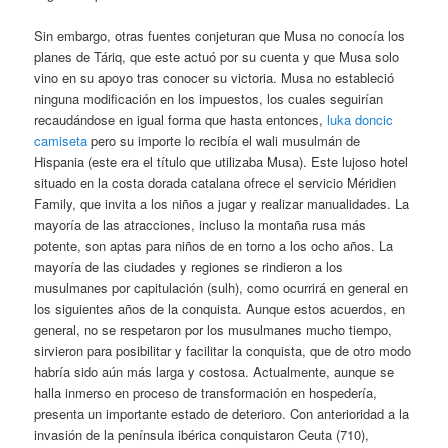
Sin embargo, otras fuentes conjeturan que Musa no conocía los
planes de Táriq, que este actuó por su cuenta y que Musa solo
vino en su apoyo tras conocer su victoria. Musa no estableció
ninguna modificación en los impuestos, los cuales seguirían
recaudándose en igual forma que hasta entonces,
luka doncic
camiseta
pero su importe lo recibía el wali musulmán de
Hispania (este era el título que utilizaba Musa). Este lujoso hotel
situado en la costa dorada catalana ofrece el servicio Méridien
Family, que invita a los niños a jugar y realizar manualidades. La
mayoría de las atracciones, incluso la montaña rusa más
potente, son aptas para niños de en torno a los ocho años. La
mayoría de las ciudades y regiones se rindieron a los
musulmanes por capitulación (sulh), como ocurrirá en general en
los siguientes años de la conquista. Aunque estos acuerdos, en
general, no se respetaron por los musulmanes mucho tiempo,
sirvieron para posibilitar y facilitar la conquista, que de otro modo
habría sido aún más larga y costosa. Actualmente, aunque se
halla inmerso en proceso de transformación en hospedería,
presenta un importante estado de deterioro. Con anterioridad a la
invasión de la península ibérica conquistaron Ceuta (710),