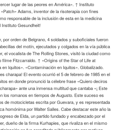
tercer lugar de las peores en América». ↑ Instituto
«Patch» Adams, inventor de la risoterapia con fines
mo responsable de la inclusión de esta en la medicina
Instituto Gesundheit!
 por orden de Belgrano, 4 soldados y suboficiales fueron
cillas del motín, ejecutados y colgados en la vía pública
, el vocalista de The Rolling Stones, visitó la ciudad como
o filme Fitzcarraldo. ↑ «Origins of the Star of Life at
n Iquitos». «Contaminación en Iquitos». Globalizado.
s charapa! El evento ocurrió el 5 de febrero de 1985 en el
uitos en donde pronunció la célebre frase «Quiero deciros
 charapa» ante una inmensa multitud que cantaba «¡ Este
ron los romanos en tiempos de Augusto. Este suceso es
os de motocicletas escrita por Guevara, y es representada
ica homónima por Walter Salles. Cabe destacar este año la
Progreso de Elda, un partido fundado y encabezado por el
er, dueño de la firma Kurhapies, que rivaliza en el mismo
articipación no fue acreditado públicamente por motivos