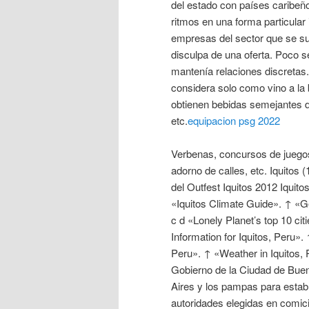
del estado con países caribe
ritmos en una forma particula
empresas del sector que se s
disculpa de una oferta. Poco s
mantenía relaciones discretas.
considera solo como vino a la 
obtienen bebidas semejantes de
etc.
equipacion psg 2022
Verbenas, concursos de juegos
adorno de calles, etc. Iquitos 
del Outfest Iquitos 2012 Iquito
«Iquitos Climate Guide». ↑ «Ge
c d «Lonely Planet’s top 10 cit
Information for Iquitos, Peru».
Peru». ↑ «Weather in Iquitos, Pe
Gobierno de la Ciudad de Buen
Aires y los pampas para estab
autoridades elegidas en comici