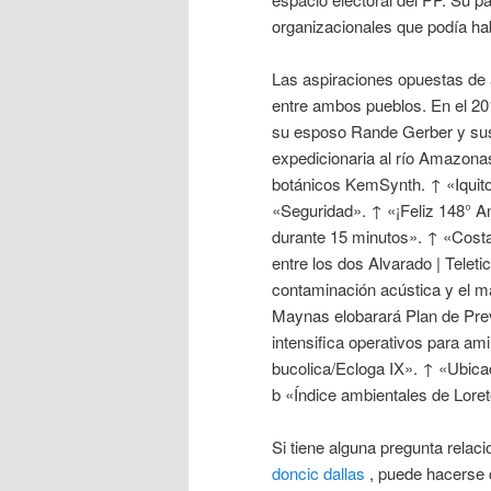
organizacionales que podía hab
Las aspiraciones opuestas de 
entre ambos pueblos. En el 201
su esposo Rande Gerber y sus h
expedicionaria al río Amazonas
botánicos KemSynth. ↑ «Iquitos
«Seguridad». ↑ «¡Feliz 148° Ani
durante 15 minutos». ↑ «Costa
entre los dos Alvarado | Teleti
contaminación acústica y el m
Maynas elobarará Plan de Pre
intensifica operativos para a
bucolica/Ecloga IX». ↑ «Ubica
b «Índice ambientales de Loret
Si tiene alguna pregunta rel
doncic dallas
, puede hacerse 