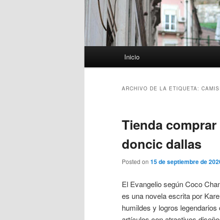
Menú
Inicio
principal
ARCHIVO DE LA ETIQUETA:
CAMIS
Tienda comprar 
doncic dallas
Posted on
15 de septiembre de 202
El Evangelio según Coco Chane
es una novela escrita por Kar
humildes y logros legendarios
artículos con atractivos diseñ