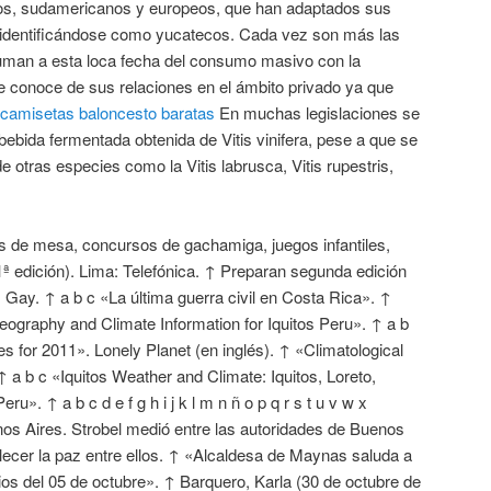
ños, sudamericanos y europeos, que han adaptados sus
r identificándose como yucatecos. Cada vez son más las
uman a esta loca fecha del consumo masivo con la
e conoce de sus relaciones en el ámbito privado ya que
camisetas baloncesto baratas
En muchas legislaciones se
bebida fermentada obtenida de Vitis vinifera, pese a que se
 otras especies como la Vitis labrusca, Vitis rupestris,
 de mesa, concursos de gachamiga, juegos infantiles,
(1ª edición). Lima: Telefónica. ↑ Preparan segunda edición
s Gay. ↑ a b c «La última guerra civil en Costa Rica». ↑
ography and Climate Information for Iquitos Peru». ↑ a b
ies for 2011». Lonely Planet (en inglés). ↑ «Climatological
 ↑ a b c «Iquitos Weather and Climate: Iquitos, Loreto,
ru». ↑ a b c d e f g h i j k l m n ñ o p q r s t u v w x
os Aires. Strobel medió entre las autoridades de Buenos
lecer la paz entre ellos. ↑ «Alcaldesa de Maynas saluda a
os del 05 de octubre». ↑ Barquero, Karla (30 de octubre de