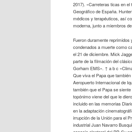
2017). «Carreteras ticas en el 
Geográfico de España. Hunter 
médicos y terapéuticos, así co
moderna, junto a miembros del 
Fueron duramente reprimidos y,
condenados a muerte como cabe
el 21 de diciembre. Mick Jagger
parte de la filmación del clásic
Gorham EMS». ↑ a b c «Clima e
Que viva el Papa que también e
Aeropuerto Internacional de Iq
también que el Papa se siente
topónimo viene del que le die
incluido en las memorias Diari
en la adaptación cinematográf
irrupción de la Unión para el 
industrial Juan Navarro Busqui
espacio electoral del PP. Su p