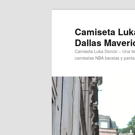
Ir
Ir
al
al
contenido
contenido
Camiseta Luk
principal
secundario
Dallas Maveri
Camiseta Luka Doncic – Una tien
camisetas NBA baratas y pantal