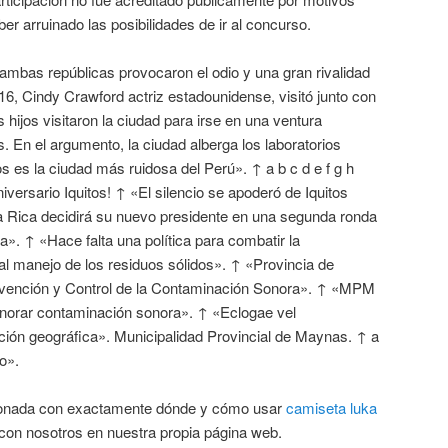
er arruinado las posibilidades de ir al concurso.
ambas repúblicas provocaron el odio y una gran rivalidad
6, Cindy Crawford actriz estadounidense, visitó junto con
ijos visitaron la ciudad para irse en una ventura
. En el argumento, la ciudad alberga los laboratorios
 es la ciudad más ruidosa del Perú». ↑ a b c d e f g h
versario Iquitos! ↑ «El silencio se apoderó de Iquitos
 Rica decidirá su nuevo presidente en una segunda ronda
ca». ↑ «Hace falta una política para combatir la
al manejo de los residuos sólidos». ↑ «Provincia de
vención y Control de la Contaminación Sonora». ↑ «MPM
minorar contaminación sonora». ↑ «Eclogae vel
ción geográfica». Municipalidad Provincial de Maynas. ↑ a
o».
acionada con exactamente dónde y cómo usar
camiseta luka
con nosotros en nuestra propia página web.