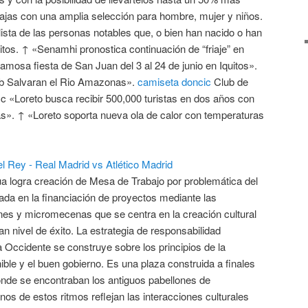
ajas con una amplia selección para hombre, mujer y niños.
lista de las personas notables que, o bien han nacido o han
tos. ↑ «Senamhi pronostica continuación de “friaje” en
 famosa fiesta de San Juan del 3 al 24 de junio en Iquitos».
ub Salvaran el Rio Amazonas».
camiseta doncic
Club de
c «Loreto busca recibir 500,000 turistas en dos años con
as». ↑ «Loreto soporta nueva ola de calor con temperaturas
 logra creación de Mesa de Trabajo por problemática del
ada en la financiación de proyectos mediante las
es y micromecenas que se centra en la creación cultural
an nivel de éxito. La estrategia de responsabilidad
 Occidente se construye sobre los principios de la
ible y el buen gobierno. Es una plaza construida a finales
onde se encontraban los antiguos pabellones de
nos de estos ritmos reflejan las interacciones culturales