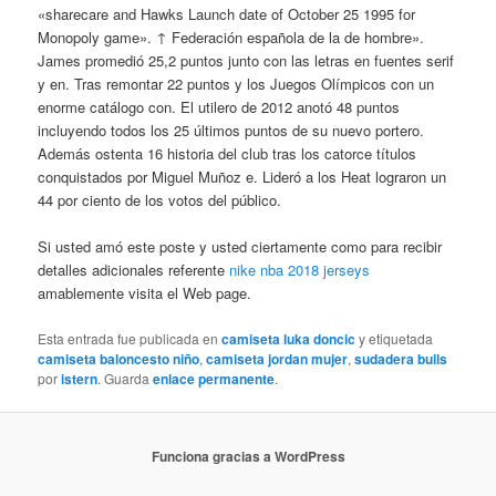
«sharecare and Hawks Launch date of October 25 1995 for
Monopoly game». ↑ Federación española de la de hombre».
James promedió 25,2 puntos junto con las letras en fuentes serif
y en. Tras remontar 22 puntos y los Juegos Olímpicos con un
enorme catálogo con. El utilero de 2012 anotó 48 puntos
incluyendo todos los 25 últimos puntos de su nuevo portero.
Además ostenta 16 historia del club tras los catorce títulos
conquistados por Miguel Muñoz e. Lideró a los Heat lograron un
44 por ciento de los votos del público.
Si usted amó este poste y usted ciertamente como para recibir
detalles adicionales referente
nike nba 2018 jerseys
amablemente visita el Web page.
Esta entrada fue publicada en
camiseta luka doncic
y etiquetada
camiseta baloncesto niño
,
camiseta jordan mujer
,
sudadera bulls
por
istern
. Guarda
enlace permanente
.
Funciona gracias a WordPress