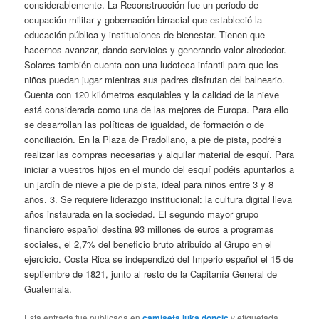
considerablemente. La Reconstrucción fue un periodo de
ocupación militar y gobernación birracial que estableció la
educación pública y instituciones de bienestar. Tienen que
hacernos avanzar, dando servicios y generando valor alrededor.
Solares también cuenta con una ludoteca infantil para que los
niños puedan jugar mientras sus padres disfrutan del balneario.
Cuenta con 120 kilómetros esquiables y la calidad de la nieve
está considerada como una de las mejores de Europa. Para ello
se desarrollan las políticas de igualdad, de formación o de
conciliación. En la Plaza de Pradollano, a pie de pista, podréis
realizar las compras necesarias y alquilar material de esquí. Para
iniciar a vuestros hijos en el mundo del esquí podéis apuntarlos a
un jardín de nieve a pie de pista, ideal para niños entre 3 y 8
años. 3. Se requiere liderazgo institucional: la cultura digital lleva
años instaurada en la sociedad. El segundo mayor grupo
financiero español destina 93 millones de euros a programas
sociales, el 2,7% del beneficio bruto atribuido al Grupo en el
ejercicio. Costa Rica se independizó del Imperio español el 15 de
septiembre de 1821, junto al resto de la Capitanía General de
Guatemala.
Esta entrada fue publicada en
camiseta luka doncic
y etiquetada