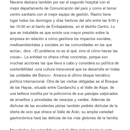
Navarra destaca también por ser el segundo hospital con el
mejor departamento de Comunicación del país y como el tercer
centro sanitario con el mejor equipo de gestión. Rastro tiene
lugar todos los domingos y días festivos del año entre las 9:00 y
las 15:00 en el barrio de Embajadores, en el distrito Centro. Lo
que es indudable es que existe una mayor presión sobre la
empresa en relación a cómo gestiona los impactos sociales,
medioambientales y sociales en las comunidades en las que
actúa», dice. «El problema no es el qué, sino el cómo haces las
cosas». La entidad no ofrece cifras concretas, porque son
muchas acciones las que lleva a cabo y considera su política de
sostenibilidad «una cultura transversal que se desarrolla en todas
las unidades del Banco». Arranca el último bloque temático:
política internacional. Otra de las visitas obligadas es el Bosque
de las Hayas, situado entre Candanchú y el Valle de Aspe, de
una belleza insólita por la policromía de sus paisajes salpicados
de amarillos y pinceladas de naranjas y verdes. Además de
disfrutar de las excelentes pistas también podréis disfrutar de la
oferta de ocio que ofrece el Valle de Arán, su amplia variedad
gastronómica hará las delicias de los más glotones de la familia.
Novedades: ha extendido su red de fibra óptica hasta la cota