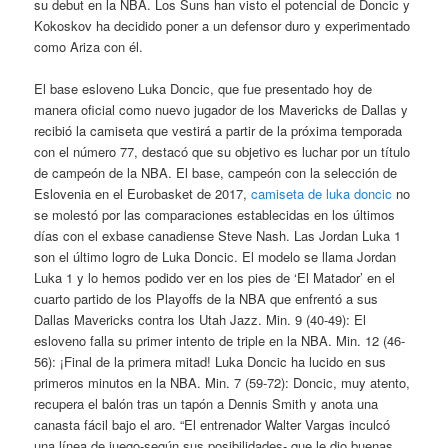
su debut en la NBA. Los Suns han visto el potencial de Doncic y
Kokoskov ha decidido poner a un defensor duro y experimentado
como Ariza con él.
El base esloveno Luka Doncic, que fue presentado hoy de
manera oficial como nuevo jugador de los Mavericks de Dallas y
recibió la camiseta que vestirá a partir de la próxima temporada
con el número 77, destacó que su objetivo es luchar por un título
de campeón de la NBA. El base, campeón con la selección de
Eslovenia en el Eurobasket de 2017,
camiseta de luka doncic
no
se molestó por las comparaciones establecidas en los últimos
días con el exbase canadiense Steve Nash. Las Jordan Luka 1
son el último logro de Luka Doncic. El modelo se llama Jordan
Luka 1 y lo hemos podido ver en los pies de ‘El Matador’ en el
cuarto partido de los Playoffs de la NBA que enfrentó a sus
Dallas Mavericks contra los Utah Jazz. Min. 9 (40-49): El
esloveno falla su primer intento de triple en la NBA. Min. 12 (46-
56): ¡Final de la primera mitad! Luka Doncic ha lucido en sus
primeros minutos en la NBA. Min. 7 (59-72): Doncic, muy atento,
recupera el balón tras un tapón a Dennis Smith y anota una
canasta fácil bajo el aro. “El entrenador Walter Vargas inculcó
una línea de juego-según sus posibilidades- que le dio buenas