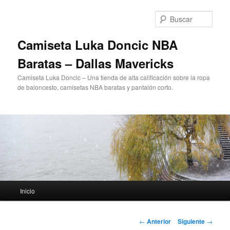
Ir
al
Busc
contenido
principal
Camiseta Luka Doncic NBA
Baratas – Dallas Mavericks
Camiseta Luka Doncic – Una tienda de alta calificación sobre la ropa
de baloncesto, camisetas NBA baratas y pantalón corto.
Menú
Inicio
principal
Navegación
←
Anterior
Siguiente
→