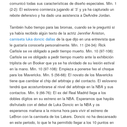
comunicó todas sus características de diseño especiales. Min. 1
(2-2): El esloveno comienza jugando al ‘3’ y ya ha capturado un
rebote defensivo y ha dado una asistencia a DeAndre Jordan.
También hubo tiempo para las bromas, cuando se le preguntó si
ya había recibido algún texto de la actriz Jennifer Aniston,
camiseta luka doncic dallas
de la que dijo en una entrevista que
le gustaría conocerla personalmente. Min. 11 (24-34): Rick
Carlisle se ve obligado a pedir tiempo muerto. Min. 10 (97-108):
Carlisle se ve obligado a pedir tiempo muerto ante la exhibición
triplista de un Booker que ya se ha olvidado de su lesión estival
en la mano. Min. 10 (97-108): Empieza a ponerse feo el choque
para los Mavericks. Min. 5 (56-68): El novato de los Mavericks
tiene que cambiar el chip del arbitraje y del contacto. El esloveno
tendrá que acostumbrarse al nivel del arbitraje en la NBA y sus
contactos. Min. 9 (66-76): El ex del Real Madrid llega a los
dobles dígitos en su estreno en la NBA. Esperamos que hayáis
disfrutado con el debut de Luka Doncic en la NBA y os
esperamos mañana a la misma hora para vivir el estreno de
LeBron con la camiseta de los Lakers. Doncic no ha descansado
en este periodo, lo que le ha permitido llegar a los 10 puntos en